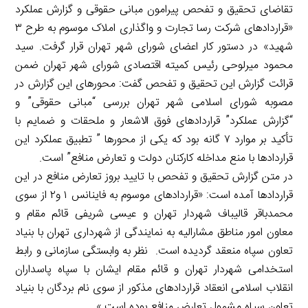
تقاضای تحقیق و تفحص پیرامون مبانی حقوقی و گزارش عملکرد
«قراردادهای شرکت رسا تجارت و واگذاری املاک موسوم به طرح ۳
شهید» در دستور کار اعضای شورای شهر تهران قرار گرفت. سید
محمود میرلوحی رئیس کمیته اقتصادی شورای شهر تهران ضمن
قرائت گزارش این تحقیق و تفحص گفت: محورهای این گزارش در
مصوبه شورای اسلامی شهر تهران بررسی “مبانی حقوقی” و
“گزارش عملکرد” قراردادهای فوق الاشعار و ملحقات و ضمایم با
تأکید بر موارد ۷ گانه بود که یکی از محورها ” تطبیق عملکرد این
قراردادها با منع مداخله کارکنان دولت و تعارض منافع” است.
در متن گزارش تحقیق و تفحص با تایید بروز تعارض منافع در این
قراردادها آمده است: «قراردادهای موسوم به فاینانس ۱ و۲ از سوی
محمدباقر قالیباف شهردار تهران و عیسی شریفی قائم مقام و
معاون امور مناطق مشارالیه به نمایندگی از شهرداری تهران با بنیاد
تعاون سپاه منعقد گردیده است. نظر به وابستگی سازمانی و رابط
استخدامی شهردار تهران و قائم مقام ایشان با سپاه پاسداران
انقلاب اسلامی انعقاد قراردادهای مذکور از سوی نام بردگان با بنیاد
تعاون سپاه مشمول تعارض منافع بوده است.»