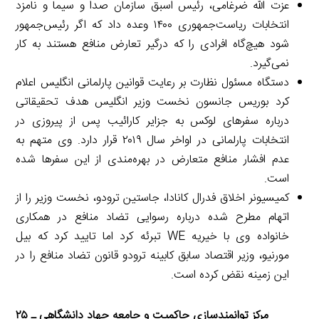
عزت الله ضرغامی، رئیس اسبق سازمان صدا و سیما و نامزد
انتخابات ریاست‌جمهوری ۱۴۰۰ وعده داد که اگر رئیس‌جمهور
شود هیچ‌گاه افرادی را که درگیر تعارض منافع هستند به کار
نمی‌گیرد.
دستگاه مسئول نظارت بر رعایت قوانین پارلمانی انگلیس اعلام
کرد بوریس جانسون نخست وزیر انگلیس هدف تحقیقاتی
درباره سفر‌های لوکس به جزایر کارائیب پس از پیروزی در
انتخابات پارلمانی در اواخر سال ۲۰۱۹ قرار دارد. وی متهم به
عدم افشار منافع متعارض در بهره‌مندی از این سفرها شده
است.
کمیسیونر اخلاق فدرال کانادا، جاستین ترودو، نخست وزیر را از
اتهام مطرح شده درباره رسوایی تضاد منافع در همکاری
خانواده وی با خیریه WE تبرئه کرد اما تایید کرد که بیل
مورنیو، وزیر اقتصاد سابق کابینه ترودو قانون تضاد منافع را در
این زمینه نقض کرده است.
مرکز توانمندسازی حاکمیت و جامعه جهاد دانشگاهی ـ ۲۵