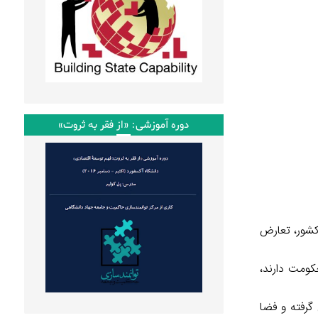
دوره آموزشی: «از فقر به ثروت»
شور، تعارض
کومت دارند،
رفته و فضا