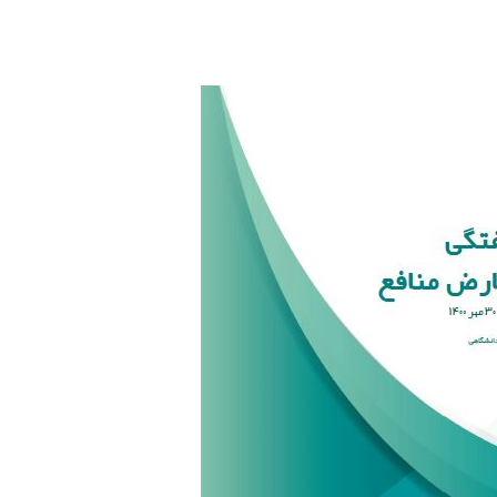
m
n
k