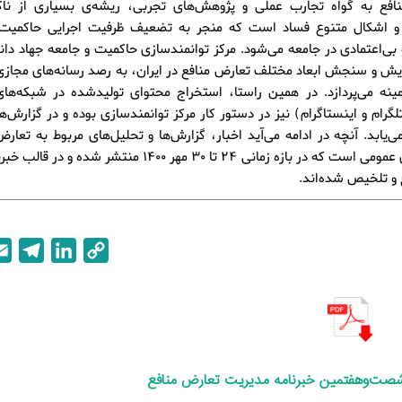
افع به گواه تجارب عملی و پژوهش‌های تجربی، ریشه‌ی بسیاری از ناکار
ا و اشکال متنوع فساد است که منجر به تضعیف ظرفیت اجرایی حاکمیت
و بی‌اعتمادی در جامعه می‌شود. مرکز توانمندسازی حاکمیت و جامعه جهاد دا
یش و سنجش ابعاد مختلف تعارض منافع در ایران، به رصد رسانه‌های مجاز
مینه می‌پردازد. در همین راستا، استخراج محتوای تولیدشده در شبکه‌ها
تلگرام و اینستاگرام) نیز در دستور کار مرکز توانمندسازی بوده و در گزارش‌
‌یابد. آنچه در ادامه می‌آید اخبار، گزارش‌ها و تحلیل‌های مربوط به تعارض
رسانه‌های عمومی است که در بازه زمانی 24 تا 30 مهر 1400 منتشر شده
T
L
C
e
i
o
l
n
p
e
k
y
g
e
L
r
d
i
 شصت‌وهفتمین
خبرنامه مدیریت تعارض منافع
a
I
n