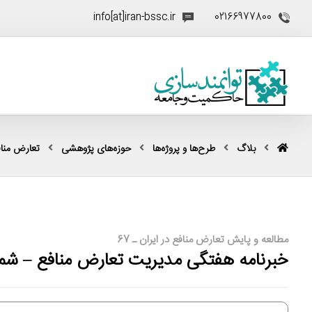
info[at]iran-bssc.ir
02166977800
بلاگ
طرح‌ها و پروژه‌ها
حوزه‌های پژوهشی
تعارض منا
مطالعه و پایش تعارض منافع در ایران ـ 67
خبرنامه هفتگی مدیریت تعارض منافع – شم