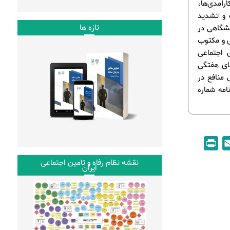
آمدی‌ها،
 و تشدید
تازه ها
نشگاهی در
ی و مکتوب
ی اجتماعی
های هفتگی
 منافع در
 و در قالب خبرنامه شماره
P
E
r
m
نقشه نظام رفاه و تامین اجتماعی
ایران
i
a
n
i
t
l