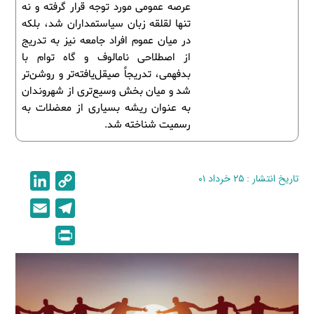
عرصه عمومی مورد توجه قرار گرفته و نه
تنها لقلقه زبان سیاستمداران شد، بلکه
در میان عموم افراد جامعه نیز به تدریج
از اصطلاحی نامالوف و گاه توام با
بدفهمی، تدریجاً صیقل‌یافته‌تر و روشن‌تر
شد و میان بخش وسیع‌تری از شهروندان
به عنوان ریشه بسیاری از معضلات به
رسمیت شناخته شد.
تاریخ انتشار : ۲۵ خرداد ۰۱
C
L
i
o
E
T
n
p
m
e
P
k
y
a
l
r
e
L
i
e
i
d
i
l
g
n
I
n
r
t