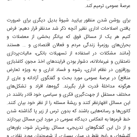
عرصۀ عمومی ترمیم کند.
برای روشن شدن منظور بیایید شیوۀ بدیل دیگری برای ضرورت
یافتن اصلاحات اداری نظیر آنچه ذکر شد مدنظر قرار دهیم: فرض
کنیم هر یک از مسائل فوق که بیانگر بخشی از معضلات و
بحران‌های روزمرۀ زندگی مردم و فعالان اقتصادی و … هستند
(مانند مشکلات در استفاده از تسهیلات بانکی، مالیات‌پردازی
نامتقارن و غیرعادلانه، دشوار بودن فرایندهای اخذ مجوز، کاغذبازی
روزافزون در نظام اداری، رشوه و فساد اداری و به ویژه تعارض
منافع) در عرصۀ عمومی مورد بحث و گفتگوی آزادانه و عاری از
هرگونه مداخلۀ قدرت قرار بگیرند. گروه‌ها، افراد و تشکل‌های
مختلف مستقل از جهت‌گیری فکری و سیاسی خود قادر باشند در
این مسائل اظهارنظر کنند و ریشۀ مسئله را از نظر خود بیان کنند.
کانون‌ها و رسانه‌هایی باشند که بدون ترس از زیر پا گذاشته شدن
خط قرمزها به انعکاس دیدگاه عمومی در مورد این مسائل بپردازند
و از دل این گفتگوهای تدریجی، مسائل روشن‌تر شود، باورهای
کلیشه‌ای و رایج غلط در میان بسیاری از شهروندان مورد نقادی و