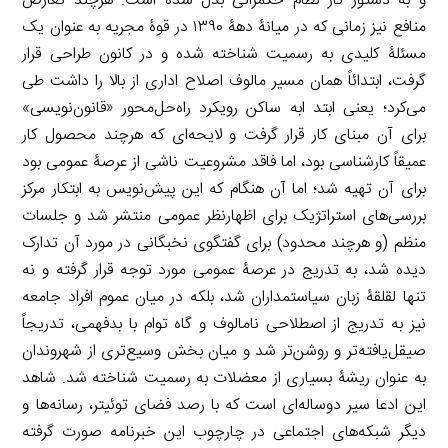
و به دستور کار نظام حکمرانی بدل شده است. هرچند تعارض
منافع نیز زمانی که در میانۀ دهۀ ۱۳۹۰ در قوۀ مجریه به عنوان یک
مسئلۀ کلیدی به رسمیت شناخته شده و در کانون طراحی قرار
گرفت، ابتدائاً همان مسیر مالوف اصلاح اداری از بالا را داشت طی
می‌کرد؛ یعنی ابتد ابه ساکن رویکرد راه‌حل‌محور «قانون‌نویسی»
برای آن مبنای کار قرار گرفت و لایحه‌ای که هرچند محصول کار
عمیقاً کارشناسی بود، اما فاقد مشروعیت ناشی از عرصۀ عمومی بود
برای آن تهیه شد؛ اما آن هنگام که این پیش‌نویس به ابتکار مرکز
بررسی‌های استراتژیک برای اظهارنظر عمومی منتشر شد و جلسات
منظم (و هرچند محدود) برای گفتگوی نخبگانی در مورد آن تدارک
دیده شد، به تدریج در عرصۀ عمومی مورد توجه قرار گرفته و نه
تنها لقلقۀ زبان سیاستمداران شد، بلکه در میان عموم افراد جامعه
نیز به تدریج از اصطلاحی نامالوف و گاه توام با بدفهمی، تدریجاً
صیقل‌یافته‌تر و روشن‌تر شد و میان بخش وسیع‌تری از شهروندان
به عنوان ریشۀ بسیاری از معضلات به رسمیت شناخته شد. شاهد
این ادعا سیر دوساله‌ای است که با رصد فضای توئیتر، رسانه‌ها و
دیگر شبکه‌های اجتماعی در چارچوب این خبرنامه صورت گرفته