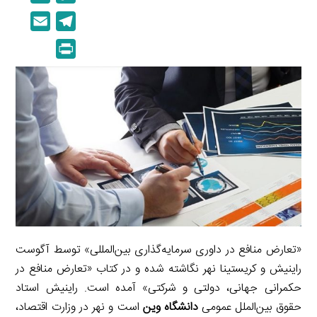
i
o
E
T
n
p
m
e
P
k
y
a
l
r
e
L
i
e
i
d
i
l
g
n
I
n
r
t
n
k
a
m
«تعارض منافع در داوری سرمایه‌گذاری بین‌المللی» توسط آگوست
راینیش و کریستینا نهر نگاشته شده و در کتاب «تعارض منافع در
حکمرانی جهانی، دولتی و شرکتی» آمده است. راینیش استاد
حقوق بین‌الملل عمومی
دانشگاه وین
است و نهر در وزارت اقتصاد،