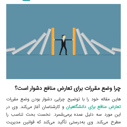
a
l
r
e
L
i
e
i
d
i
l
g
n
I
n
r
t
n
k
a
m
چرا وضع مقررات برای تعارض منافع دشوار است؟
هاین مقاله خود را با توضیح چرایی دشوار بودن وضع مقررات
تعارض منافع برای دانشگاهیان
و کارشناسان آغاز می‌کند. وی در
این مورد سه دلیل عمده برمی‌شمرد. نخست بحث تناسب را
مطرح می‌کند. وی به‌درستی تأکید می‌کند که قوانین مدیریت