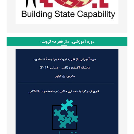
دوره آموزشی: «از فقر به ثروت»