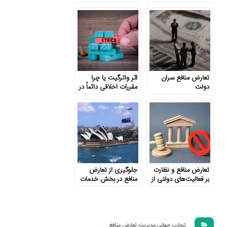
نظارت بر حقوق بشر
تعارض منافع سران
اثر واترگیت یا چرا
دولت
مقررات اخلاقی دائماً در
حال افزایش است؟
تعارض منافع و نظارت
جلوگیری از تعارض
بر فعالیت‌های دولتی از
منافع در بخش خدمات
منظر کشور سوئیس
عمومی استرالیا
تجارب جهانی مدیریت تعارض منافع