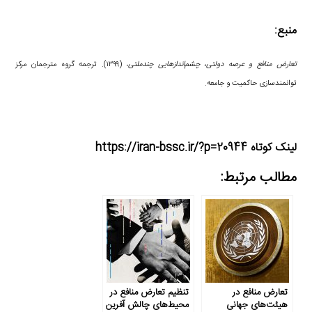
منبع:
تعارض منافع و عرصه دولتی، چشم‌اندازهایی چندملتی
، (۱۳۹۹). ترجمه گروه مترجمان مرکز
توانمندسازی حاکمیت و جامعه.
لینک کوتاه https://iran-bssc.ir/?p=20944
مطالب مرتبط:
تعارض منافع در
تنظیم تعارض منافع در
هیئت‌های جهانی
محیط‌های چالش آفرین