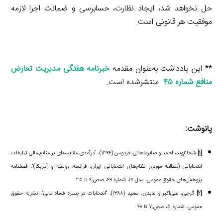
حل نخواهد شد، ایجاد نظارت، حسابرسی و ضمانت اجرا لازمه
موفقیت هر قانونی است.
** این یادداشت به‌عنوان مقدمه
خبرنامه هفتگی مدیریت تعارض
منافع شماره ۴۵
منتشرشده است.
پانوشت:
[۱]
شجاع‌وند، احمد و صابرماهانی، فردوس (۱۳۹۴)، “درآمدی مقایسه‌ای بر منابع مالی تبلیغات
انتخاباتی (مطالعه موردی نظام‌های انتخاباتی ایران، فرانسه، روسیه و آمریکا)”، فصلنامه
پژوهش‌های حقوق عمومی، سال ۱۷، شماره ۴۹، صص:۹ تا ۳۵
[۲]
گرجی، علی‌اکبر و عابدی، سعید (۱۳۸۸)، “انتخابات در چنبره فساد مالی”، نشریه حقوق
عمومی، شماره ۵، صص:۷ تا ۴۸