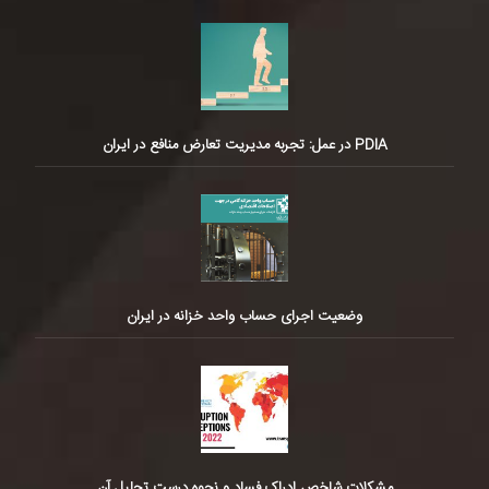
PDIA در عمل: تجربه مدیریت تعارض منافع در ایران
وضعیت اجرای حساب واحد خزانه در ایران
مشکلات شاخص ادراک فساد و نحوه درست تحلیل آن