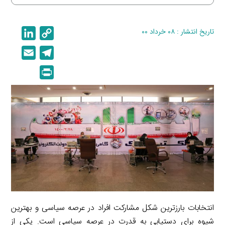
تاریخ انتشار : ۰۸ خرداد ۰۰
C
L
i
o
E
T
n
p
m
e
P
k
y
a
l
r
e
L
i
e
i
d
i
l
g
n
I
n
r
t
n
k
a
m
انتخابات بارزترین شکل مشارکت افراد در عرصه سیاسی و بهترین
شیوه برای دستیابی به قدرت در عرصه سیاسی است. یکی از