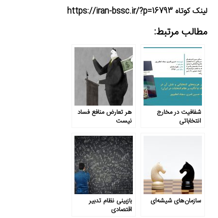
لینک کوتاه https://iran-bssc.ir/?p=16793
مطالب مرتبط:
شفافیت در مخارج
هر تعارض منافع فساد
انتخاباتی
نیست
سازمان‌های شیشه‌ای
بازبینی نظام تدبیر
اقتصادی