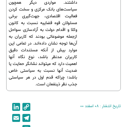
داشتند. مواردی دیگر همچون
سیاست‌های بانک مرکزی و سخت کردن
فعالیت اقتصادی، جهت‌گیری برخی
مسئولان قوه قضاییه نسبت به کانون
وکلا و اقدام دولت به آزادسازی سواحل
ازجمله موضوعاتی بودند که کاربران به
آن‌ها توجه نشان داده‌اند. در تمامی این
موارد بیش از آنکه مستندات دقیق
کاربران مدنظر باشد، نوع نگاه آن­ها
اهمیت دارد که می­تواند نشانگر حمایت یا
ضدیت آنها نسبت به سیاستی خاص
باشد؛ چراکه قدم اول در هر سیاستی
جذب نظر ذینفعان است.
تاریخ انتشار : ۰۸ اسفند ۰۰
C
L
i
o
E
T
n
p
m
e