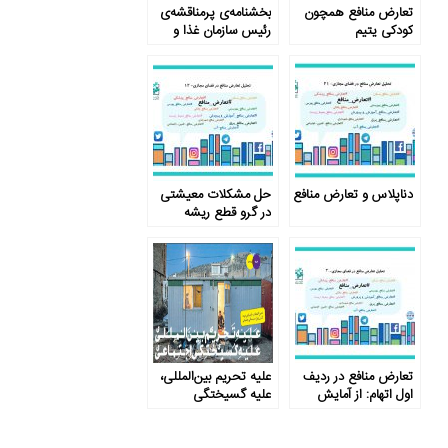
تعارض منافع همچون
بخشنامه‌ی پرمناقشه‌ی
کودکی یتیم
رئیس سازمان غذا و
دارو
دناپلاس و تعارض منافع
حل مشکلات معیشتی
در گرو قطع ریشه
تعارض منافع
تعارض منافع در ردیف
علیه تحریم بین‌المللی،
اول اتهام: از آمایش
علیه گسیختگی
سرزمین علوم تغذیه تا
اجتماعی
مدارس غیردولتی