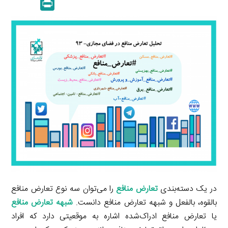
P
k
y
a
l
r
e
L
i
e
i
d
i
l
g
n
I
n
r
t
n
k
a
m
در یک دسته‌بندی
تعارض منافع
را می‌توان سه نوع تعارض منافع
بالقوه، بالفعل و شبهه تعارض منافع دانست.
شبهه تعارض منافع
یا تعارض منافع ادراک‌شده اشاره به موقعیتی دارد که افراد