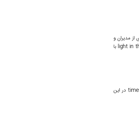
از مدیران و
مسئولان سازمان غذا و دارو خود داروساز و در نتیجه ذی‌نفع این حوزه هستند از سوی کاربران موردتوجه قرار گرفته است. کاربر light in the darkness با
تصمیم‌گیری پزشکان در مجلس برای هم‌صنف‌های خود از دیگر مواردی بود که در توییت‌های هفته پیش به آن اشاره‌شده بود. کاربر time gap در این