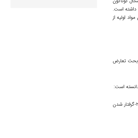
کال گوناگون
 داشته است.
اد اولیه از
 بحث تعارض
دانسته است:
«علل شکست کامل سعید نمکی در مدیریت کرونا: ۱-تقلیل مدیریت کرونا به درمان و عدم شناخت ابعاد درهم‌تنیده اجتماعی و سیاسی آن. ۲-گرفتار شدن