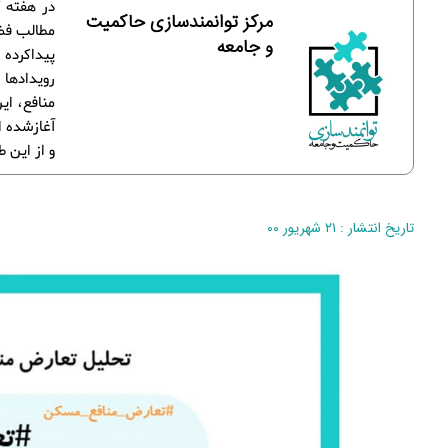
در هفته گ
مرکز توانمندسازی حاکمیت
مطالب فضا
و جامعه
پیداکرده 
رویدادها 
منافع، ا
آغازشده ا
و از این ط
تاریخ انتشار : ۲۱ شهریور ۰۰