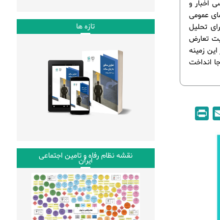
ی اخبار و
ضای عمومی
تازه ها
رای تحلیل
ریت تعارض
این زمینه
جا انداخت
P
E
r
m
i
a
n
i
نقشه نظام رفاه و تامین اجتماعی
ایران
t
l