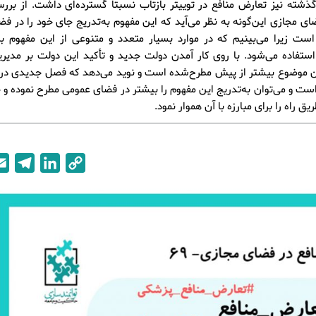
ذشته نیز تعارض منافع در توییتر بازتاب نسبتاً گسترده‌ای داشت. از بررس
ی مجازی این‌گونه به نظر می‌آید که این مفهوم به‌تدریج جای خود را در ف
است زیرا می‌بینیم که در موارد بسیار متعدد و متنوعی از این مفهوم ب
استفاده می‌شود. با روی کار آمدن دولت جدید و تأکید این دولت بر مدی
ین موضوع بیشتر از پیش مطرح‌شده است و نوید می‌دهد که فصل جدیدی در 
ست و می‌توان به‌تدریج این مفهوم را بیشتر در فضای عمومی مطرح نموده و 
ریق راه را برای مبارزه با آن هموار نمود.
T
L
C
e
i
o
l
n
p
e
k
y
g
e
L
r
d
i
a
I
n
m
n
k