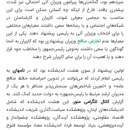
سیزدهم بود، گمانه‌زنی‌ها پیرامون وزیران آتی احتمالی نیز شدت
بیشتری یافتد. فارغ از اینکه چه کسانی ممکن است برای این
مناصب به مجلس معرفی شوند، کاربران و کارشناسان در
شبکه‌های اجتماعی و یا رسانه‌ها سعی داشتند معیارهای مختلفی
را برای انتخاب وزیران آتی به رئیسی پیشنهاد دهند. یکی از این
معیارها عدم
تعارض منافع
وزیران پیشنهادی بود که کاربران به انحا
گوناگون یا سعی داشتند به‌نوعی رئیس‌جمهور را مخاطب خود قرار
دهند و یا اهمیت آن را برای سایر کاربران شرح دهند.
اولین پیشنهاد از سوی هشت اندیشکده بود که در
نامه­ای
به
رئیسی اعلام کردند که می‌توانند در تدوین «مرامنامه حافظ منافع
عامه» و «تعیین شاخص‌های سنجش‌پذیر متناظر با هر یک از
مدیران ارشد مرتبط با رئیس‌جمهور» به دولت جدید کمک کنند. به
گزارش
کانال تلگرامی منور
، این هشت اندیشکده که شامل
اندیشکده‌های ایتان، پژوهشکده سیاست‌گذاری شریف، اندیشکده
اقتصاد مقاومتی، پژوهشکده آیندگان، پژوهشکده چشم‌انداز و
آینده‌پژوهشی، بنیاد توسعه فردا، اندیشکده معنا، مؤسسه فتوح