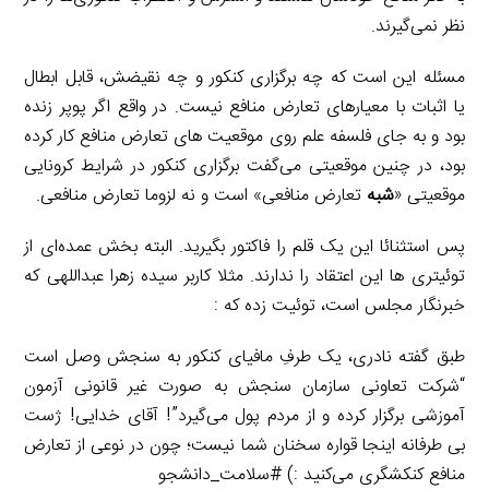
نظر نمی‌گیرند.
مسئله این است که چه برگزاری کنکور و چه نقیضش، قابل ابطال
یا اثبات با معیارهای تعارض منافع نیست. در واقع اگر پوپر زنده
بود و به جای فلسفه علم روی موقعیت های تعارض منافع کار کرده
بود، در چنین موقعیتی می‌گفت برگزاری کنکور در شرایط کرونایی
موقعیتی «
شبه
تعارض منافعی» است و نه لزوما تعارض منافعی.
پس استثنائا این یک قلم را فاکتور بگیرید. البته بخش عمده‌ای از
توئیتری ها این اعتقاد را ندارند. مثلا کاربر سيده زهرا عبداللهی که
خبرنگار مجلس است، توئیت زده که :
طبق گفته نادری، یک طرفِ مافیای کنکور به سنجش وصل است
“شرکت تعاونی سازمان سنجش به صورت غیر قانونی آزمون
آموزشی برگزار کرده و از مردم پول می‌گیرد”! آقای خدایی! ژست
بی طرفانه اینجا قواره سخنان شما نیست؛ چون در نوعی از تعارض
منافع کنکشگری می‌کنید :) #سلامت_دانشجو