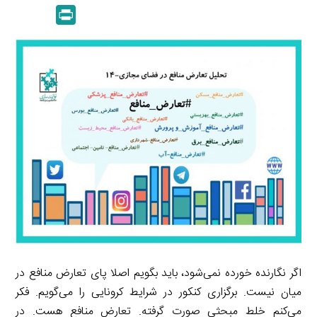
m
e
P
k
y
a
l
r
e
L
i
e
i
d
i
l
g
n
I
n
r
t
n
k
a
m
اگر نگارنده خورده نمی‌شود، باید بگویم اصلا پای تعارض منافع در
میان نیست. برگزاری کنکور در شرایط کرونایی را می‌گویم. فکر
می‌کنم خلط مبحثی صورت گرفته. تعارض منافع هست. در