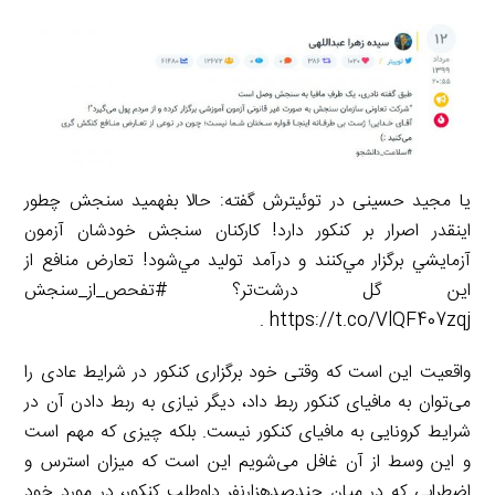
یا مجید حسینی در توئیترش گفته: حالا بفهميد سنجش چطور
اينقدر اصرار بر كنكور دارد! كاركنان سنجش خودشان آزمون
آزمايشي برگزار مي‌كنند و درآمد توليد مي‌شود! تعارض منافع از
اين گل درشت‌تر؟ #تفحص_از_سنجش
https://t.co/VlQF407zqj .
واقعیت این است که وقتی خود برگزاری کنکور در شرایط عادی را
می‌توان به مافیای کنکور ربط داد، دیگر نیازی به ربط دادن آن در
شرایط کرونایی به مافیای کنکور نیست. بلکه چیزی که مهم است
و این وسط از آن غافل می‌شویم این است که میزان استرس و
اضطرابی که در میان چندصدهزارنفر داوطلب کنکور، در مورد خود