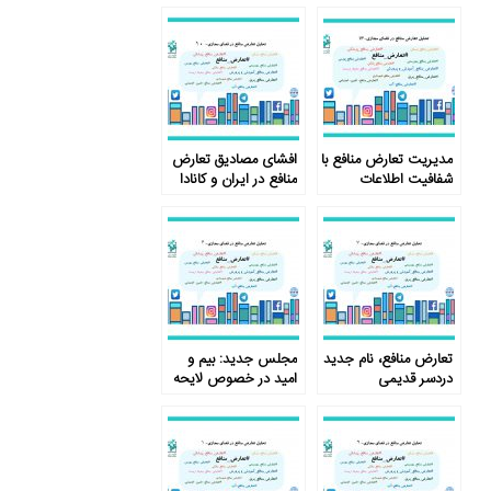
مدیریت تعارض منافع با
افشای مصادیق تعارض
شفافیت اطلاعات
منافع در ایران و کانادا
تعارض منافع، نام جدید
مجلس جدید: بیم و
دردسر قدیمی
امید در خصوص لایحه
تعارض منافع