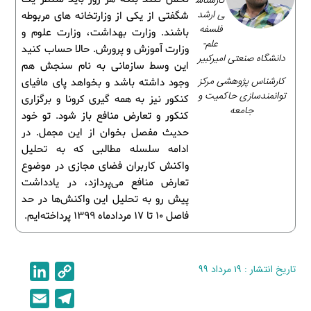
کارشناس
ی ارشد
شگفتی از یکی از وزارتخانه های مربوطه
فلسفه
باشند. وزارت بهداشت، وزارت علوم و
علم-
وزارت آموزش و پرورش. حالا حساب کنید
دانشگاه صنعتی امیرکبیر
این وسط سازمانی به نام سنجش هم
کارشناس پژوهشی مرکز
وجود داشته باشد و بخواهد پای مافیای
توانمندسازی حاکمیت و
کنکور نیز به همه گیری کرونا و برگزاری
جامعه
کنکور و تعارض منافع باز شود. تو خود
حدیث مفصل بخوان از این مجمل. در
ادامه سلسله مطالبی که به تحلیل
واکنش کاربران فضای مجازی در موضوع
تعارض منافع می‌پردازد، در یادداشت
پیش رو به تحلیل این واکنش‌ها در حد
فاصل 10 تا 17 مردادماه 1399 پرداخته‌ایم.
تاریخ انتشار : ۱۹ مرداد ۹۹
C
L
i
o
E
T
n
p