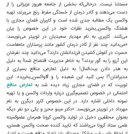
مستثنا نیست. درحالی‌که بخشی از جامعه هرروز عزیزانی را از
دست می‌دهند و کادر درمان از خستگی مفرط رنج می‌برند، تهیه
واکسن یک مطالبه جدی شده است و کاربران فضای مجازی با
هشتگ واکسن_بخرید نظرات خود در این خصوص را بیان
می‌کنند. کاربری به نام مهدیار سعیدیان در توییتر می‌نویسد:
«می‌دانید چند نفر از کادر درمان کشور مانند پرستاران ماه‌هاست
حسرت در آغوش کشیدن فرزندانشان دارند؟ می‌دانید چند نفرشان
این آرزو را به گور بردند؟ به خاطر مدیریت افتضاح شما! به دلیل
به هدر دادن بیت‌المال! به دلیل تعارض منافع بسیاری از
مدیرانتان؟! بس کنید این شعبده را و #واکسن_بخرید». این
توییت که در فضای مجازی زیاد دیده شد به
تعارض منافع
احتمالی در خصوص تصمیم‌گیری درباره واردات واکسن و یا تهیه
نمونه داخلی اشاره دارد. در این خصوص کاربر دیگری به نام
مهرداد در توییتر می‌نویسد: «دکتر مینو محرز و یکی دو نفر دیگه
بعنوان محققین دخیل در تولید واکسن کرونا همزمان عضوکمیته
علمی ستاد کرونا می‌باشند که تایید کننده صحت واکسن هستن،
از لحاظ علمی این مشکل مصداق بارز تضاد منافع هست و اعتبار