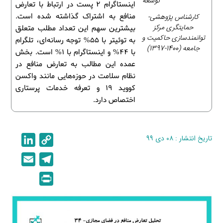
توسعه
اینستاگرام 2 پست در ارتباط با تعارض
کارشناس پژوهشی-
منافع به اشتراک گذاشته شده است.
حمایتگری مرکز
بیشترین سهم این تعداد مطلب متعلق
توانمندسازی حاکمیت و
به توئیتر با 55% توجه رسانه‌ای، تلگرام
جامعه (1400-1397)
با 44% و اینستاگرام با 1% است. بخش
عمده این مطالب به تعارض منافع در
نظام سلامت در حوزه‌هایی مانند واکسن
کووید 19 و تعرفه خدمات پرستاری
اختصاص دارد.
تاریخ انتشار : ۰۸ دی ۹۹
C
L
i
o
E
T
n
p
m
e
P
k
y
a
l
r
e
L
i
e
i
d
i
l
g
n