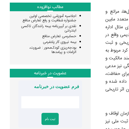
مطالب نوافزوده
ها، مراتع و
اجلاسیه آموزشی تخصصی اولین
متعدد مابین
جشنواره شفافیت و رفع تعارض منافع
نقدی بر آیین‌نامه بیمه رانندگان تاکسی
 مثال اداره
اینترنتی
دیمی واقع در
حسابرسی تعارض منافع
اریخی و ثبت
بیمه نیروی کار پلتفرمی
بودجه‌ریزی کودک‌محور : ضرورت،
شاره کرد مربوط به
الزامات و پیامدها
سند مالکیت و
نگی نیز مدعی
رهنگی نگهداری شود و رقمی بالغ بر ۱۵ میلیارد ریال را برای حفاظت،
عضویت در خبرنامه
 داده شده و
فرم عضویت در خبرنامه
 اثر تاریخی
زمان اوقاف و
 ثبت ملی نیز