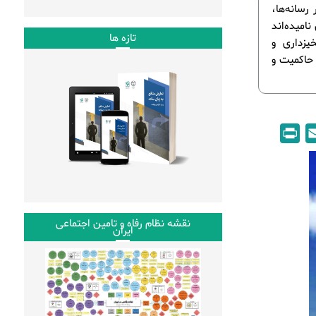
رسانه‌ها،
امیده‌اند
تازه ها
یزداری و
 حاکمیت و
P
E
r
m
i
a
n
i
t
l
نقشه نظام رفاه و تامین اجتماعی
ایران