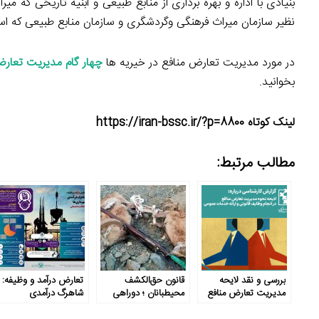
بنیادی با اداره و بهره برداری از منابع طبیعی و ابنیه تاریخی که
نظیر سازمان میراث فرهنگی وگردشگری و سازمان منابع طبیعی که اس
در مورد مدیریت تعارض منافع در خیریه ها
چهار گام مدیریت تعارض 
بخوانید.
لینک کوتاه https://iran-bssc.ir/?p=8800
مطالب مرتبط:
بررسی و نقد لایحه
قانون حق‌الکشف
تعارض درآمد و وظیفه:
مدیریت تعارض منافع
محیطبانان ؛ دوراهی
شاهرگ درآمدی
درآمد و وظیفه؟
شهرداری ها تخلفات