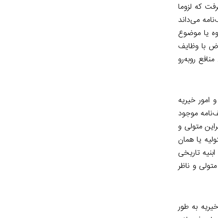
فت که لزوما
نامه می‌داند
روه یا موضوع
رض با وظایف
نافع روبه‌رو
 امور خیریه
‌نامه موجود
سالیانه خواهد بود. بنابراین متولی و
لیه یا همان
ابنیه تاریخی
تولی و ناظر
یریه به طور