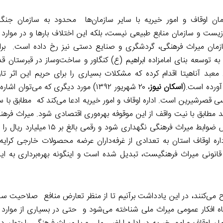
زمان اوقاف و امور خیریه با سایر سازمان‌ها محدود به سازمان جنگل‌
یست و سازمان منابع طبیعی نیست، بلکه این اختلاف بارها و در موارد 
زمان میراث فرهنگی، گردشگری و صنایع دستی نیز رخ داده است. برای
 به توسعه بنای امامزاده ابراهیم (ع) کنگاور و ساخت‌وساز در قبرستان ق
معبد آناهیتا اقدام کرده که مشکلات بسیاری را برای حریم این اثر ت
آورده است.(
اسکان نیوز
، ۲۰ شهریور ۱۳۹۲) مورد دیگری که می‌توان ا
سی قصرشیرین است. اداره اوقاف و امور خیریه ادعا می‌کند که مطابق با 
 باید مطابق با نیت واقف از این موقوفه بهره‌وری اقتصادی شود. میراث فره
است که این کاروانسرا یک اثر ارزشمند تاریخی است که باید براساس ضوابط میراث ف
ره اوقاف استان به تعدادی از غرفه‌داران عرضه محصولات خارجی کرایه
انونی میراث فرهنگیست، تبدیل شده است و اینگونه بهره‌برداری به این
ح می‌کنند، در این یادداشت برآنیم تا از منظر تعارض منافع صلاحیت سا
ز نگاه افکار عمومی میراث ملی شناخته می‌شود و حتی در بسیاری از موارد