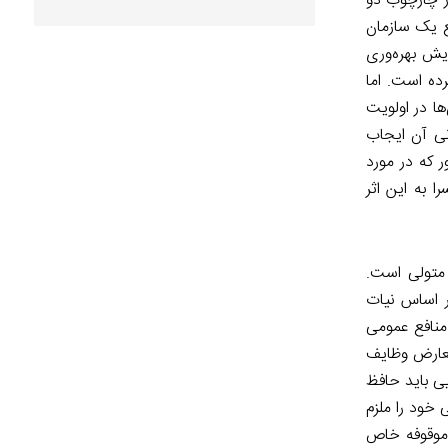
در چارچوب دو
ع یک سازمان
یش بهره‌وری
ده است. اما
ها در اولویت
نی آن ایجاب
ر که در مورد
 به این اثر
متولی است.
بر اساس نیات
منافع عمومی
تعارض وظایف
یی باید حافظ
 خود را ملزم
 موقوفه خاص