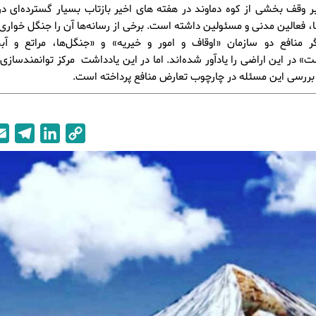
ر وقف بخشی از کوه دماوند در هفته های اخیر بازتاب بسیار گسترده‌ای در 
 فعالین مدنی و مسئولین داشته است. برخی از رسانه‌ها آن را جنگل خواری ن
ر منافع دو سازمان «اوقاف و امور و خیریه» و «جنگل‌ها، مراتع و آبخ
» در این اراضی را یادآور شده‌اند. اما در این یادداشت مرکز توانمندسازی
بررسی این مسئله در چارچوب تعارض منافع پرداخته است.
T
L
C
e
i
o
l
n
p
e
k
y
g
e
L
r
d
i
a
I
n
m
n
k