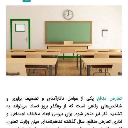
a
l
r
e
L
i
e
i
d
i
l
g
n
I
n
r
t
n
k
a
m
تعارض منافع
یکی از عوامل ناکارآمدی و تضعیف برابری و
شاخص‌های رفاهی است که از رهگذر بروز فساد می‌تواند به
تشدید فقر نیز منجر شود. برای بررسی ابعاد مختلف اجتماعی و
اداری تعارض منافع، سال گذشته تفاهم‌نامه‌ای میان وزارت تعاون،