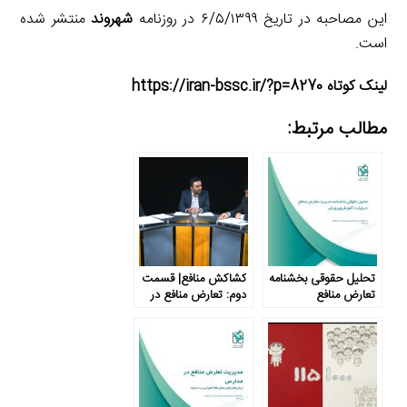
این مصاحبه در تاریخ ۶/۵/۱۳۹۹ در روزنامه
شهروند
منتشر شده
است.
لینک کوتاه https://iran-bssc.ir/?p=8270
مطالب مرتبط:
تحلیل حقوقی بخشنامه
کشاکش منافع| قسمت
تعارض منافع
دوم: تعارض منافع در
آموزش‌وپرورش
نظام آموزش و پرورش