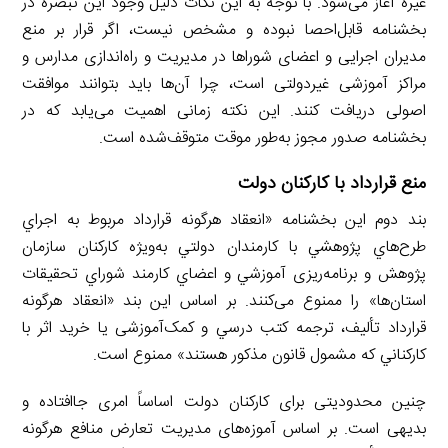
غیره آغاز می‌شود. با توجه به این نکات دلیل وجود این تبصره در
بخشنامه قابل‌احصا نبوده و مشخص نیست، اگر قرار بر منع
مدیران اجرایی و اعضای شوراها در مدیریت و راه‌اندازی مدارس و
مراکز آموزشی غیردولتی است، چرا آن‌ها باید بتوانند موافقت
اصولی دریافت کنند. این نکته زمانی اهمیت می‌یابد که در
بخشنامه صدور مجوز به‌طور موقت متوقف‌شده است.
منع قرارداد با کارکنان دولت
بند دوم این بخشنامه «انعقاد هرگونه قرارداد مربوط به اجراي
طرح‌هاي پژوهشي با كارمندان دولتي به‌ویژه كاركنان سازمان
پژوهش و برنامه‌ریزی آموزشي و اعضاي كارمند شوراي تحقيقات
استان‌ها» را ممنوع می‌کنند. بر اساس این بند «انعقاد هرگونه
قرارداد تأليف، ترجمه كتب درسي و کمک‌آموزشی يا خريد اثر با
كاركناني كه مشمول قانون مذكور هستند» ممنوع است.
چنین محدودیتی برای کارکنان دولت اساساً امری جاافتاده و
بدیهی است. بر اساس آموزه‌های مدیریت تعارض منافع هرگونه