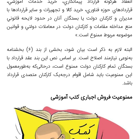
انعقاد هرگونه قرارداد پيمانكاري، خريد خدمات آموزشي،
قراردادهاي حوزه فناوري، خريد كالا و تجهيزات و ساير قراردادها با
مديران و كاركنان دولت يا بستگان آنان در حدود لايحه قانوني
منع مداخله مقامات و كاركنان دولت در معاملات دولتي و قوانين
موضوعه مربوط ممنوع است.»
البته لازم به ذکر است بیان شود، بخشی از بند (۶) بخشنامه
به‌نوعی نیازمند اصلاح است. بر اساس نص این بند عقد قرارداد با
بستگان تمام کارکنان دولت ممنوع است، درحالی‌که به‌طورمعمول
این ممنوعیت باید شامل اقوام درجه‌یک کارکنان متصدی قرارداد
باشد.
ممنوعیت فروش اجباری کتب آموزشی