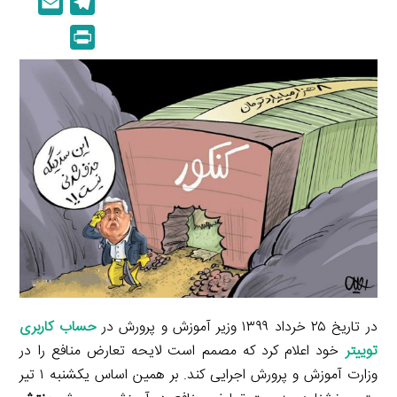
E
T
n
p
m
e
P
k
y
a
l
r
e
L
i
e
i
d
i
l
g
n
I
n
r
t
n
k
a
m
در تاریخ ۲۵ خرداد ۱۳۹۹ وزیر آموزش و پرورش در
حساب کاربری
توییتر
خود اعلام کرد که مصمم است لایحه تعارض منافع را در
وزارت آموزش و پرورش اجرایی کند. بر همین اساس یکشنبه ۱ تیر