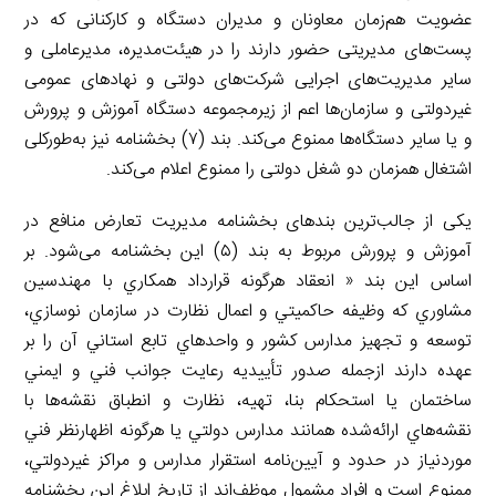
عضویت هم‌زمان معاونان و مدیران دستگاه و کارکنانی که در
پست‌های مدیریتی حضور دارند را در هیئت‌مدیره، مدیرعاملی و
سایر مدیریت‌های اجرایی شرکت‌های دولتی و نهادهای عمومی
غیردولتی و سازمان‌ها اعم از زیرمجموعه دستگاه آموزش و پرورش
و یا سایر دستگاه‌ها ممنوع می‌کند. بند (۷) بخشنامه نیز به‌طورکلی
اشتغال همزمان دو شغل دولتی را ممنوع اعلام می‌کند.
یکی از جالب‌ترین بندهای بخشنامه مدیریت تعارض منافع در
آموزش و پرورش مربوط به بند (۵) این بخشنامه می‌شود. بر
اساس این بند « انعقاد هرگونه قرارداد همكاري با مهندسين
مشاوري كه وظيفه حاكميتي و اعمال نظارت در سازمان نوسازي،
توسعه و تجهيز مدارس كشور و واحدهاي تابع استاني آن را بر
عهده دارند ازجمله صدور تأییدیه رعايت جوانب فني و ايمني
ساختمان يا استحكام بنا، تهيه، نظارت و انطباق نقشه‌ها با
نقشه‌هاي ارائه‌شده همانند مدارس دولتي يا هرگونه اظهارنظر فني
موردنياز در حدود و آيين‌نامه استقرار مدارس و مراکز غيردولتي،
ممنوع است و افراد مشمول موظف‌اند از تاریخ ابلاغ اين بخشنامه