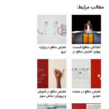
مطالب مرتبط:
کشاکش منافع| قسمت
تعارض منافع در وزارت
چهارم: تعارض منافع در
نیرو
صنعت خودرو
تعارض منافع در صنعت
تعارض منافع در آموزش
خودرو
و پرورش- بخش سوم