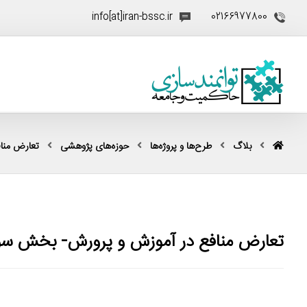
info[at]iran-bssc.ir
02166977800
بلاگ
طرح‌ها و پروژه‌ها
حوزه‌های پژوهشی
تعارض منا
تعارض منافع در آموزش و پرورش- بخش سو