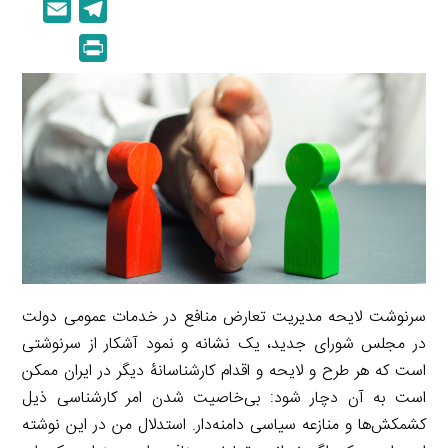
E
T
n
p
m
e
P
k
y
a
l
r
e
L
i
e
i
d
i
l
g
n
I
n
r
t
n
k
a
m
سرنوشت لایحه مدیریت تعارض منافع در خدمات عمومی دولت
در مجلس شورای جدید، یک نشانه و نمود آشکار از سرنوشتی
است که هر طرح و لایحه و اقدام کارشناسانۀ دیگر در ایران ممکن
است به آن دچار شود: بی‌خاصیت شدن امر کارشناسی ذیل
کشمکش‌ها و منازعه سیاسی دامنه‌دار. استدلال من در این نوشته