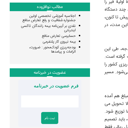
ولیۀ قیر را
مطالب نوافزوده
ط چند دستگاه
اجلاسیه آموزشی تخصصی اولین
یش تا کنون،
جشنواره شفافیت و رفع تعارض منافع
این مدت، در
نقدی بر آیین‌نامه بیمه رانندگان تاکسی
اینترنتی
حسابرسی تعارض منافع
بیمه نیروی کار پلتفرمی
بودجه‌ریزی کودک‌محور : ضرورت،
ودجه، طی این
الزامات و پیامدها
 گرفته است.
ریزی کشور را
می‌شود. مسیر
عضویت در خبرنامه
فرم عضویت در خبرنامه
مبلغ هم آمده
 ذکر کرد. یعنی تا سال ۱۳۹۷ وزارت نفت باید کالا تحویل می
ها توزیع شود.
 باید تصمیم
ل ریالی فقط