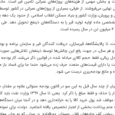
 و بخش مهمی از هزینه‌های پروژه‌های عمرانی تامین قیر است. مادۀ ا
ل نهایی می‌فروشند. از طرفی، بسیاری از پروژه‌های عمرانی در کشور توس
 و پرورش، وزارت کشور و بنیاد مسکن انقلاب اسلامی. از حدود یک دهه پ
شخصی ماده اولیه تولید قیر را به دستگاه‌های ذینفع تحویل دهد. طی 
ت، تا پالایشگاه‌ها، قیرسازان، دریافت‌ کنندگان قیر و سازمان برنامه و ب
ه، و هر سال، در جهت رفع این چالش‌ها توسط ذینفعان تلاش‌هایی صورت
ل ریالی، فقط حجم کالای مبادله شده در قوانین ذکر می‌شد، کار بودجه‌ 
یمت یا دارای قیمت‌های متعدد حرف زده می‌شود حتما جا برای فساد باز 
ه و مانع بودجه‌ریزی درست می شود.
ر، از چند سال قبل به این سو در قانون بودجه سنواتی علاوه بر مقدار، 
است و در نهایت در سال ۹۸شورای نگهبان طی استفساریه‌ ای مقدار را حذف و فقط مبلغ را
این وزارت موظف شد پول خرید کالا را به خزانه‌داری دهد و در آنجا میان دستگاه‌
عدم پرداخت بخشی از اعتبار تخصیص یافته انجامید. دولت، برای نمونه،
ریختن کف جاده‌های فلان روستای دورافتاده. در مدلی که به جای معاد