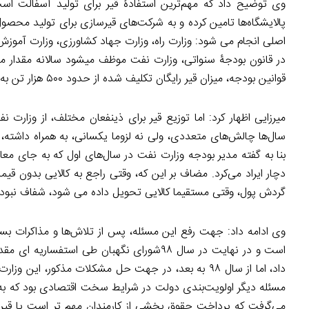
وی توضیح داد که مهم‌ترین استفادۀ قیر برای تولید آسفالت است
پالایشگاه‌ها تامین کرده و به شرکت‌های قیرسازی برای تولید محصو
اصلی انجام می شود: وزارت راه، وزارت جهاد کشاورزی، وزارت آموزش
در قانون بودجۀ سنواتی، وزارت نفت موظف میشود سالانه مقدار م
قوانین بودجه، میزان قیر رایگان تکلیف شده از حدود ۵۰۰ هزار تن به ۴ میلیون تن در سال رسیده است.
میرزایی اظهار کرد: اما توزیع قیر برای ذینفعان مختلف، از وزارت نف
سال‌ها چالش‌های متعددی، ولی نه لزوما یکسانی، به همراه داشت
بنا به گفته مدیر بودجه وزارت نفت در سال‌های اول که به جای معاد
دچار ایراد می‌کرد. مضاف بر این که، وقتی راجع به کالایی بدون ق
گردش پول، وقتی مستقیما کالایی تحویل داده می‌ شود، شفاف نبود
وی ادامه داد: جهت رفع این مسئله، پس از تلاش‌ها و مذاکرات بسیا
داد، اما از سال ۹۸ به بعد، در جهت حل مشکلات مذکور، 
مسئله دیگر اولویت‌بندی دولت در شرایط سخت اقتصادی بود که به 
می‌گرفت که پرداخت حقوق بخشی از کارمندان مهم‌ تر است یا قیر 