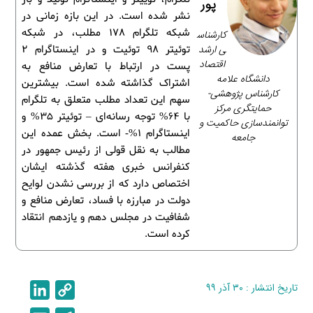
پور
نشر شده است. در این بازه زمانی در
شبکه تلگرام 178 مطلب، در شبکه
كارشناس
ى ارشد
توئیتر 98 توئیت و در اینستاگرام 2
اقتصاد
پست در ارتباط با تعارض منافع به
دانشگاه علامه
اشتراک گذاشته شده است. بیشترین
کارشناس پژوهشی-
سهم این تعداد مطلب متعلق به تلگرام
حمایتگری مرکز
با 64% توجه رسانه‌ای – توئیتر 35% و
توانمندسازی حاکمیت و
اینستاگرام 1%- است. بخش عمده این
جامعه
مطالب به نقل قولی از رئیس جمهور در
کنفرانس خبری هفته گذشته ایشان
اختصاص دارد که از بررسی نشدن لوایح
دولت در مبارزه با فساد، تعارض منافع و
شفافیت در مجلس دهم و یازدهم انتقاد
کرده است.
تاریخ انتشار : ۳۰ آذر ۹۹
C
L
i
o