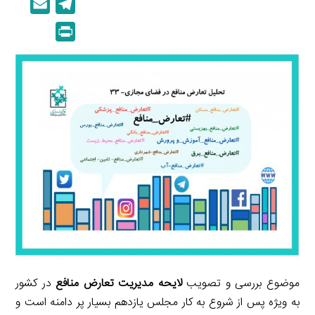
E
T
n
p
m
e
P
k
y
a
l
r
e
L
i
e
i
d
i
l
g
n
I
n
r
t
n
k
a
m
موضوع بررسی و تصویب
لایحه مدیریت تعارض منافع
در کشور
به ویژه پس از شروع به کار مجلس یازدهم بسیار پر دامنه است و