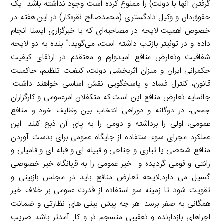
گرفتن آنها با دولت) را ممنوع کرده است وجود نداشته باشد. یک
حقوق‌دان و وکیل دادگستری (محمدصالح نقره‌کار) در این هفته در
خصوص اهمیت لایحه در مصاحبه‌ای که با خبرگزاری ایسنا انجام
داده و در توئیتر بازتاب داشته است، می‌گوید:” بنده به دو لایحه
شفافیت وتعارض منافع امیدوارم و معتقدم در ارتقای کیفیت
حکمرانی ایران و میزان اثربخشی دولت، کیفیت تنظیم، حاکمیت
قانون، کنترل فساد و پاسخگویی نقش اساسی خواهند داشت.
جانمایه تعارض منافع این است که متکفلان امرعمومی و کارگزاران
جمعی، در دوگانه و دوراهی انتخاب بین وظایف خود و منافع
عمومی، اولی را برداشته و دومی را به پای آن ذبح کنند. این
عملکرد مجرای سوء استفاده از جایگاه عمومی برای بدست آوردن
منافع شخصی یا تباری و جناحی و قبیله ای و قبله ای و فامیلی و
رانتی و قومی گردیده و خیر عمومی را به قربانگاه خیر خصوصی
گسیل می دارد.لایحه تعارض منافع باید در مجلس بازبینی و
تقویت شود تا زمینه سو استفاده از قدرت عمومی بر خلاف خیر
همگانی به صفر برسد. هر چه پیش بینی های نظارتی و ضمانت
اجراهای بازدارنده و تعقیبی منسجم تر و کار آمدتر باشد ضریب