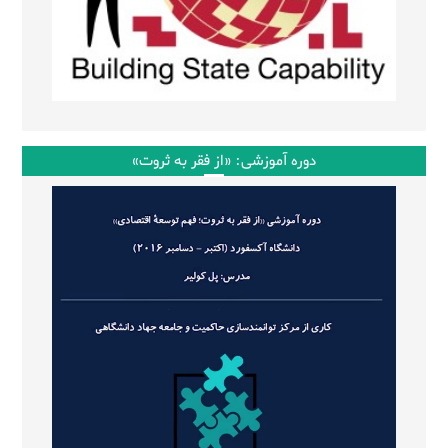
دوره آموزشی: «از فقر به ثروت»