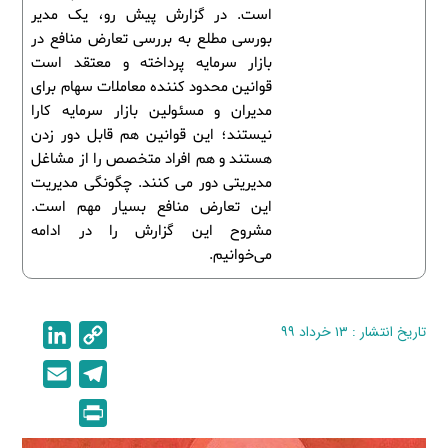
است. در گزارش پیش رو، یک مدیر
بورسی مطلع به بررسی تعارض منافع در
بازار سرمایه پرداخته و معتقد است
قوانین محدود کننده معاملات سهام برای
مدیران و مسئولین بازار سرمایه کارا
نیستند؛ این قوانین هم قابل دور زدن
هستند و هم افراد متخصص را از مشاغل
مدیریتی دور می کنند. چگونگی مدیریت
این تعارض منافع بسیار مهم است.
مشروح این گزارش را در ادامه
می‌خوانیم.
تاریخ انتشار : ۱۳ خرداد ۹۹
C
L
i
o
E
T
n
p
m
e
P
k
y
a
l
r
e
L