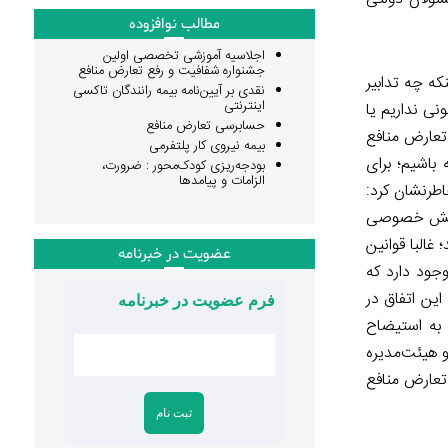
مطالب نوافزوده
اجلاسیه آموزشی تخصصی اولین
جشنواره شفافیت و رفع تعارض منافع
که چه تدابیر
نقدی بر آیین‌نامه بیمه رانندگان تاکسی
اینترنتی
ی نداریم یا
حسابرسی تعارض منافع
تعارض منافع
بیمه نیروی کار پلتفرمی
 باشیم؛ برای
بودجه‌ریزی کودک‌محور : ضرورت،
الزامات و پیامدها
اطرنشان کرد:
ر بخش خصوصی
غالبا قوانین
عضویت در خبرنامه
س قوانینی وجود دارد که
این اتفاق در
فرم عضویت در خبرنامه
 به استیضاح
و هیئت‌مدیره
تعارض منافع