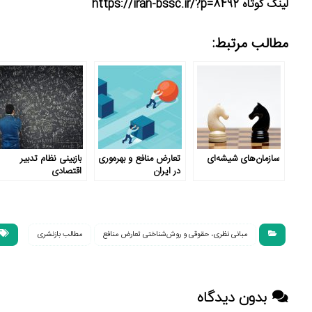
لینک کوتاه https://iran-bssc.ir/?p=8492
مطالب مرتبط:
سازمان‌های شیشه‌ای
تعارض منافع و بهره‌وری
بازبینی نظام تدبیر
در ایران
اقتصادی
مبانی نظری، حقوقی و روش‌شناختی تعارض منافع
مطالب بازنشری
بدون دیدگاه