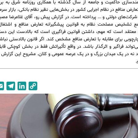
نمندسازی حاکمیت و جامعه از سال گذشته با همکاری روزنامه شرق به برر
عارض منافع در نظام اجرایی کشور در بخش‌هایی نظیر نظام بانکی، بازار سرمای
شرکت‌های دولتی و ... پرداخته است. در گزارش پیش رو، آقای غلامرضا مصب
 تشخیص مصلحت نظام به قوانین پیشگیرانه تعارض منافع و اشتغا
و معتقد است که مهم، داشتن قوانین فراگیری است که بالادست این دستور
ارچوبی برای مقابله با تعارض منافع مشخص کند. اگر قانون بالادستی نباش
‌تواند فراگیر و اثرگذار باشد. در واقع تأثیراتش فقط در بخش کوچکی قا
 نه در یک میدان بزرگ و در یک عرصه عمومی و کلان. مشروح این گزارش را
.
T
L
C
e
i
o
l
n
p
e
k
y
g
e
L
r
d
i
a
I
n