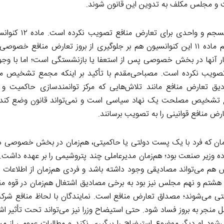
و مجلس مکلف به تدوین این قانون شوند.
ایران اگرچه به کنوانسیون مبارزه با فساد پیوسته 
فساد با هدف جلوگیری از تعارض منافع وضع شده است. بند پنجم ماده ۱۱ این کنوانسیون هم بر جلوگیری از بروز تعارض 
ر آنها در بخش خصوصی پس از استعفا یا بازنشستگی است؛ اما با وجود 
 را تصویب نکرده است. مصباحی‌مقدم با تأکید بر اینکه مجمع تشخیص
ادیق تعارض منافع مانند تلاش‌هایی که مرکز توانمندسازی حاکمیت و
 تشخیص مصلحت یک نهاد سیاسی است و نمی‌تواند قانون وضع کند؛ بن
رض منافع قوانینی را به تصویب برسانند.
مان که فرد با یک پست دولتی یا حاکمیتی، هم‌زمان در بخش خصوصی د
ه وزیر صنعت بود؛ هم‌زمان مدیرعاملی چند پتروشیمی را بر عهده داشت. 
ورس هم می‌تواند مصادیقی وجود داشته باشد و فردی هم‌زمان از اطلاعات به
تم، هشتم و نهم مجلس نیز بود به برخی مصادیق اشتغال هم‌زمان در قوه مق
تی می‌شوند؛ مصداق تعارض منافع است. نمایندگان با لحاظ منافع شرکت
مل منجر به بروز فساد شود. حتی استیضاح وزرا نیز می‌تواند تحت تأثیر اش
ی‌شود او دیگر موضوع استیضاح را پیگیری نکند و مطالبات عمومی از مس