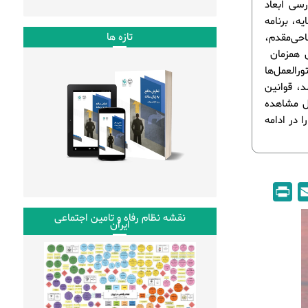
سی ابعاد
ه، برنامه
تازه ها
احی‌مقدم،
ل همزمان
العمل‌ها
د، قوانین
بل مشاهده
 در ادامه
P
E
r
m
نقشه نظام رفاه و تامین اجتماعی
ایران
i
a
n
i
t
l