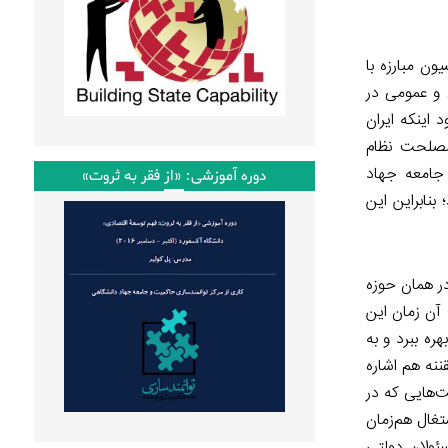
اما هنوز قانون منسجم و واحدی برای تعارض منافع تصویب نکرده است. ماده ۱۲ کنوانسیون مبارزه با
منافع خصوصی و عمومی در
اینکه ایران
 مصلحت نظام
 جامعه جهاد
دوره آموزشی: «از فقر به ثروت»
ابراین این
ر همان حوزه
آن زمان این
ره ببرد و به
ننه هم اشاره
‌هایی که در
تغال هم‌زمان
ئولان دولتی