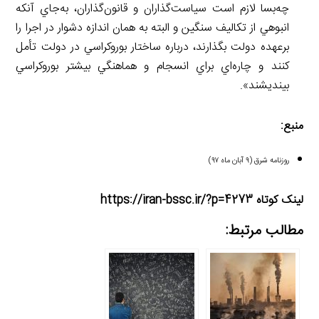
چه‌بسا لازم است سياست‌گذاران و قانون‌گذاران، به‌جاي آنكه
انبوهي از تكاليف سنگين و البته به همان اندازه دشوار در اجرا را
برعهده دولت بگذارند، درباره ساختار بوروكراسي در دولت تأمل
كنند و چاره‌اي براي انسجام و هماهنگي بيشتر بوروكراسي
بينديشند».
منبع:
روزنامه شرق (۹ آبان ماه ۹۷)
لینک کوتاه https://iran-bssc.ir/?p=4273
مطالب مرتبط: