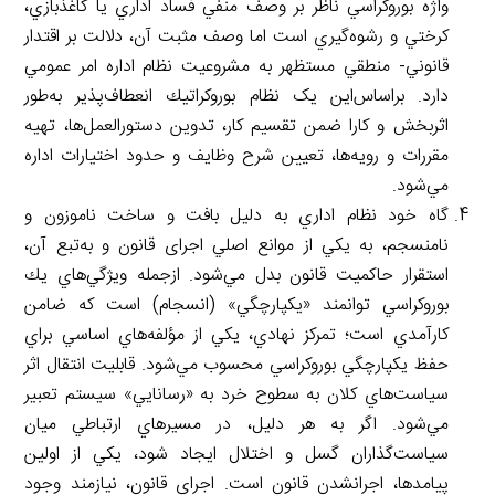
واژه بوروكراسي ناظر بر وصف منفي فساد اداري يا کاغذبازي،
کرختي و رشوه‌گيري است اما وصف مثبت آن، دلالت بر اقتدار
قانوني- منطقي مستظهر به مشروعيت نظام اداره امر عمومي
دارد. براساس‌اين يک نظام بوروكراتيك انعطاف‌پذير به‌طور
اثربخش و کارا ضمن تقسيم کار، تدوين دستورالعمل‌ها، تهيه
مقررات و رويه‌ها، تعيين شرح وظايف و حدود اختيارات اداره
مي‌شود.
گاه خود نظام اداري به دليل بافت و ساخت ناموزون و
نامنسجم، به يكي از موانع اصلي اجرای قانون و به‌تبع آن،
استقرار حاكميت قانون بدل مي‌شود. ازجمله ويژگي‌هاي يك
بوروكراسي توانمند «يكپارچگي» (انسجام) است که ضامن
كارآمدي است؛ تمركز نهادي، يكي از مؤلفه‌هاي اساسي براي
حفظ يكپارچگي بوروكراسي محسوب مي‌شود. قابليت انتقال اثر
سياست‌هاي كلان به سطوح خرد به «رسانايي» سيستم تعبير
مي‌شود. اگر به هر دليل، در مسيرهاي ارتباطي ميان
سياست‌گذاران گسل و اختلال ايجاد شود، يكي از اولين
پيامدها، اجرانشدن قانون است. اجراي قانون، نيازمند وجود