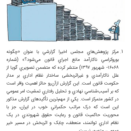
l
g
n
I
n
r
t
n
k
a
m
مرکز پژوهش‌هاي مجلس اخيرا گزارشي با عنوان «چگونه
بوروكراسي ناكارآمد مانع اجراي قانون مي‌شود؟» (شماره
۱۶۰۶۸- شهريور ۱۳۹۷) منتشر کرده که متضمن تصويري گويا از
علل ناكارآمدي و غیراثربخشی ساختار نظام اداري بر مدار
حکومت قانون است. اين گزارش ازآن‌رو حائز اهميت وافر است
که بر آسيب‌شناسي نهادي و تحليل رفتاري تمشيت امر عمومي
در کشور متمرکز است. يكي از مهم‌ترين تأكيدهای گزارش مذكور
اين است كه درک مراتب حکمراني خوب در ايران، جز با
محوريت حاكميت قانون و رعايت حقوق شهروندي در يک
نظام اداري توانمند، منعطف، چابک و اثربخش در مسير خير
عمومي، متصور نيست.