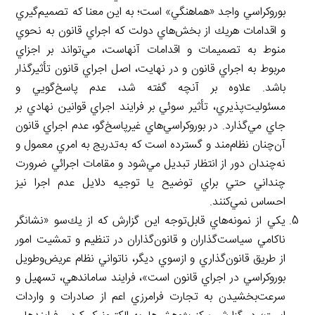
بوروكراسي واجد «هماهنگي» است؛ به اين معنا كه تصميم‌گيري
و اقدامات هريك از بخش‌هاي دولت كه اجراي قانون به نحوي
منوط به تصميمات و اقدامات آنهاست، مي‌تواند بر اجزاي
مربوط به اجراي قانون و در نهايت، اصل اجراي قانون تأثيرگذار
باشد. علاوه بر آنچه گفته شد، عدم پاسخ‌گويي و
مسئوليت‌پذيري، تأثير سوئي بر فرايند اجراي قوانين نهادي بر
جاي مي‌گذارد. در بوروكراسي‌هاي غيرپاسخ‌گو، عدم اجراي قانون
آن‌چنان نظام‌مند و گسترده است كه به‌تدريج به امري معمول و
نه‌چندان دور از انتظار تبديل مي‌شود و مقامات اجرائي ضرورت
چنداني حتي براي توضيح يا توجيه دلايل عدم اجرا نيز
احساس نمي‌كنند.
يكي از نمونه‌هاي قابل‌توجه اين گزارش كه از يك‌سو «نشانگر
ناكامي سیاست‌گذاران و قانون‌گذاران در تنظيم و تمشيت امور
از طريق قانون‌گذاري و ازسوي ديگر، ناتواني نظام عريض‌وطويل
بوروكراسي در اجراي قانون است»، فرايند ساماندهي، تسهيل و
سرعت‌بخشيدن به تجارت فرامرزي اعم از صادرات و واردات