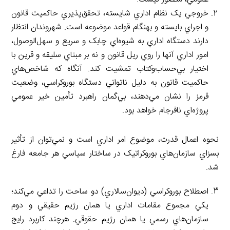
خروجي يک نظام اداري شايسته، تحقق‌پذيري حاكميت قانون
و اجراي بايسته و بهنگام قواعد موضوعه است. شهروندان انتظار
دارند دستگاه اداري به شيوه‌اي چابک و سريع و سهل‌الوصول،
امور اداري آنها را روي ريل قانون و نه بر مبناي سليقه و قرين با
اختيار بي‌حساب‌وکتاب تمشيت کند. آنگاه که شاخص‌هاي
حاكميت قانون به دليل ناتواني دستگاه بوروكراسي، وضعيت
قرمز را نشان مي‌دهند، بي‌گمان راهبرد تأمين خير عمومي
پروژه‌اي نافرجام خواهد بود.
نحوه اعمال قدرت، موضوع امر اداري است و نمي‌توان از تأثير
بسزاي سازمان‌هاي بوروکراتيک در ساختار سياسي هر جامعه فارغ
شد.
اصطلاح بوروکراسي (ديوان‌سالاري) دو ساحت را تداعي مي‌کند؛
يکي مجموع مقامات اداري يا همان رژيم حقيقي و دوم
سازمان‌هاي رسمي يا همان رژيم حقوقي. هرچند کاربرد رايج