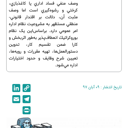
وصف منفي فساد اداري يا کاغذبازي،
کرختي و رشوه‌گيري است اما وصف
مثبت آن، دلالت بر اقتدار قانوني-
منطقي مستظهر به مشروعيت نظام اداره
امر عمومي دارد. براساس‌اين يک نظام
بوروكراتيك انعطاف‌پذير به‌طور اثربخش و
کارا ضمن تقسيم کار، تدوين
دستورالعمل‌ها، تهيه مقررات و رويه‌ها،
تعيين شرح وظايف و حدود اختيارات
اداره مي‌شود.
تاریخ انتشار : ۰۹ آبان ۹۷
C
L
i
o
E
T
n
p
m
e
P
k
y
a
l
r
e
L
i
e
i
d
i