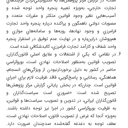
است؛ در گزارش مرکز پژوهش‌ها، به الكترونيكي‌كردن فرايندهاي
تجارت خارجي، به‌ويژه تعبيه پنجره واحد توجه شده و
آسيب‌هايي نظير وجود قوانين متکثر و مقررات متعدد و
مصوبات دولتي ناهمگون و پراكنده درباره پنجره واحد تجارت
فرامرزي و وجود نهادها، رويه‌ها و سامانه‌هاي موازي و
هم‌پوشان دراين‌باره و در نهايت عدم توفيق در استقرار پنجره
واحد شفاف و كارآمد تجارت فرامرزي، کالبدشکافي شده است.
در نظامي كه يكي از اشتغالات و علايق اصلي قانون‌گذاران،
تصويب قوانين به‌منظور اصلاحات نهادي است، بوروكراسي
حاضر در کشور به دليل برخوردارنبودن از ويژگي‌هاي انسجام،
هماهنگي،‌ رسانايي و پاسخ‌گويي، فاقد ظرفيت لازم براي اجراي
قوانين است. چنان‌كه در بخش پاياني گزارش مركز پژوهش‌ها
تصريح شده است: «ضروري است سياست‌گذاران و
قانون‌گذاران ايراني، در تدوين و تصويب سياست‌ها و قوانين،
به ظرفيت بوروكراسي كشور در اجرا نيز توجه داشته باشند.
به‌ويژه آنجا كه غرض از تصويب قانون، اصلاحات نهادي است،
عطف توجه به دغدغه گفته‌شده صدچندان ضرورت دارد.