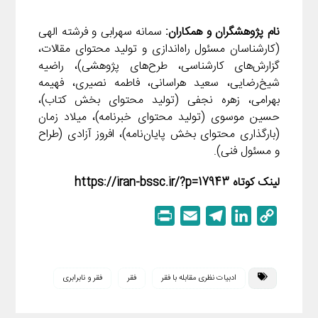
نام پژوهشگران و همکاران:
سمانه سهرابی و فرشته الهی
(کارشناسان مسئول راه‌اندازی و تولید محتوای مقالات،
گزارش‌های کارشناسی، طرح‌های پژوهشی)، راضیه
شیخ‌رضایی، سعید هراسانی، فاطمه نصیری، فهیمه
بهرامی، زهره نجفی (تولید محتوای بخش کتاب)،
حسین موسوی (تولید محتوای خبرنامه)، میلاد زمان
(بارگذاری محتوای بخش پایان‌نامه)، افروز آزادی (طراح
و مسئول فنی).
لینک کوتاه https://iran-bssc.ir/?p=17943
P
E
T
L
C
r
m
e
i
o
i
a
l
n
p
n
i
e
k
y
ادبیات نظری مقابله با فقر
فقر
فقر و نابرابری
t
l
g
e
L
r
d
i