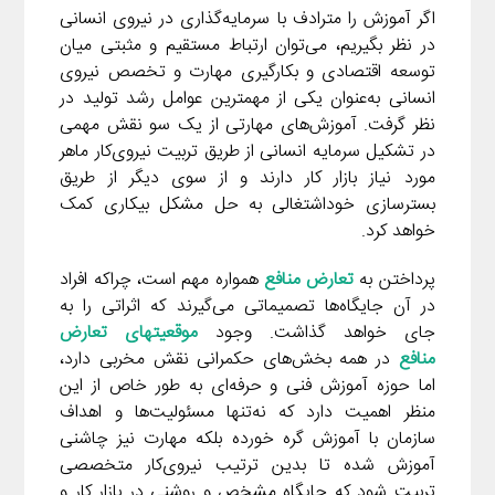
r
e
L
اگر آموزش را مترادف با سرمایه‌گذاری در نیروی انسانی
i
e
i
در نظر بگیریم، می‌توان ارتباط مستقیم و مثبتی میان
d
i
l
g
n
توسعه اقتصادی و بکارگیری مهارت و تخصص نیروی
I
n
r
انسانی به‌عنوان یکی از مهمترین عوامل رشد تولید در
t
n
k
a
نظر گرفت. آموزش‌های مهارتی از یک سو نقش مهمی
m
در تشکیل سرمایه انسانی از طریق تربیت نیروی‌کار ماهر
مورد نیاز بازار کار دارند و از سوی دیگر از طریق
بسترسازی خوداشتغالی به حل مشکل بیکاری کمک
خواهد کرد.
پرداختن به
تعارض منافع
همواره مهم است، چراکه افراد
در آن جایگاه‌ها تصمیماتی می‌گیرند که اثراتی را به
جای خواهد گذاشت. وجود
موقعیت­های تعارض
منافع
در همه بخش‌های حکمرانی نقش مخربی دارد،
اما حوزه آموزش فنی و حرفه‌ای به طور خاص از این
منظر اهمیت دارد که نه‌تنها مسئولیت‌ها و اهداف
سازمان با آموزش گره خورده بلکه مهارت نیز چاشنی
آموزش شده تا بدین ترتیب نیروی‌کار متخصصی
تربیت شود که جایگاه مشخص و روشنی در بازار کار و