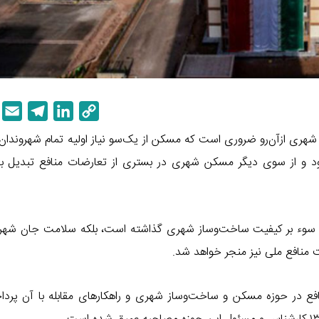
E
T
L
C
m
e
i
o
هری ازآن‌رو ضروری است که مسکن از یک‌سو نیاز اولیه تمام شهروندان
a
l
n
p
ود و از سوی دیگر مسکن شهری در بستری از تعارضات منافع تبدیل به 
i
e
k
y
l
g
e
L
r
d
i
أثیر سوء بر کیفیت ساخت‌وساز شهری گذاشته است، بلکه سلامت جان شهرو
a
I
n
m
n
k
ت منافع ملی نیز منجر خواهد شد.
فع در حوزه مسکن و ساخت‌وساز شهری و راهکارهای مقابله با آن پرداخ