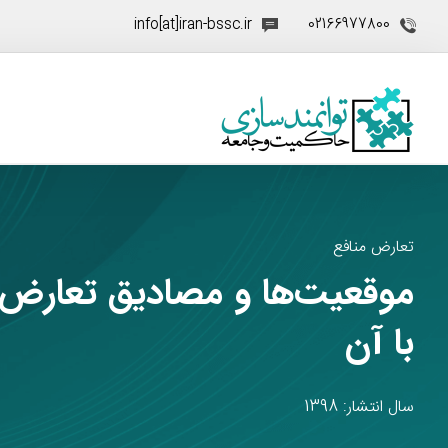
info[at]iran-bssc.ir
02166977800
تعارض منافع
موقعیت‌ها و مصادیق تعارض م
با آن
سال انتشار: 1398