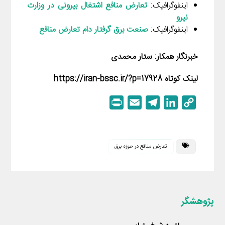
اینفوگرافیک:
تعارض منافع اشتغال بیرونی در وزارت
نیرو
اینفوگرافیک:
صنعت برق گرفتار دام تعارض منافع
خبرنگار همکار: ستار محمدی
لینک کوتاه https://iran-bssc.ir/?p=17928
P
E
T
L
C
r
m
e
i
o
i
a
l
n
p
n
i
e
k
y
تعارض منافع در حوزه برق
t
l
g
e
L
r
d
i
a
I
n
m
n
k
پژوهشگر