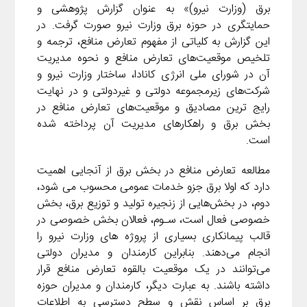
i
برق (وزارت نیرو)» به عنوان گزارش پژوهشی و
d
i
l
g
n
حمایتگری در حوزه برق وزارت نیرو صورت گرفت. در
I
n
r
این گزارش به کلیاتی از مفهوم تعارض منافع، ترجمه و
t
n
k
a
تلخیص موقعیت‌های تعارض منافع و نحوه مدیریت
m
آن در شورای ملی انرژی کانادا، ساختار وزارت نیرو و
شرکت‌های زیرمجموعه دولتی و غیردولتی و در نهایت
رایج ترین مصادیق و موقعیت‌های تعارض منافع در
بخش برق و راهکارهای مدیریت آن پرداخته شده
است.
مطالعه تعارض منافع در بخش برق از آنجایی اهمیت
دارد که اولا برق جزو خدمات عمومی محسوب می شود،
دوم، در بخش‌هایی از زنجیره تولید و توزیع برق، بخش
خصوصی فعال است، سـوم، فعالان بخش خصوصی در
قالب پیمانکاری بسیاری از پروژه های وزارت نیرو را
انجام می‌دهند. بنابراین کارمندان و مدیران دولتی
می‌توانند در یک موقعیت بالقوه تعارض منافع قرار
داشته باشند. به عبارت دیگر، کارمندان و مدیران حوزه
برق بر اساس نقش و سطح دسترسی به اطلاعات