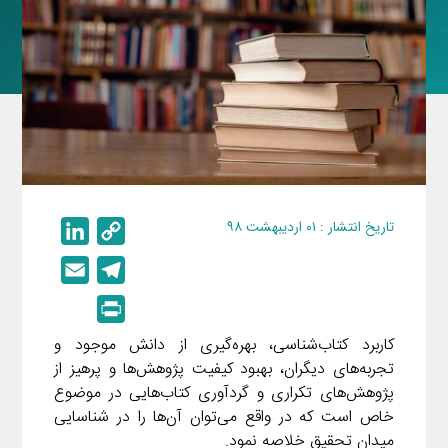
تاریخ انتشار : ۰۱ اردیبهشت ۹۸
L
C
i
o
E
T
n
p
m
e
P
k
y
a
l
r
e
L
کاربرد کتاب‌شناسی، بهره‌گیری از دانش موجود و
i
e
i
تجربه‌های دیگران، بهبود کیفیت پژوهش‌ها و پرهیز از
d
i
l
g
n
پژوهش‌های تکراری و گردآوری کتاب‌هایی در موضوع
I
n
r
خاص است که در واقع می‌توان آن‌ها را در شناسایی
t
n
k
a
میدان تحقیق خلاصه نمود.