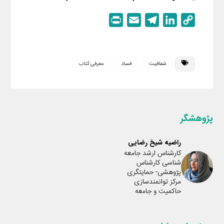
P
E
T
L
C
r
m
e
i
o
i
a
l
n
p
n
i
e
k
y
شفافیت
فساد
معرفی کتاب
t
l
g
e
L
r
d
i
a
I
n
m
n
k
پژوهشگر
راضیه شیخ رضایی
کارشناس ارشد جامعه
شناسی کارشناس
پژوهشی- حمایتگری
مرکز توانمندسازی
حاکمیت و جامعه