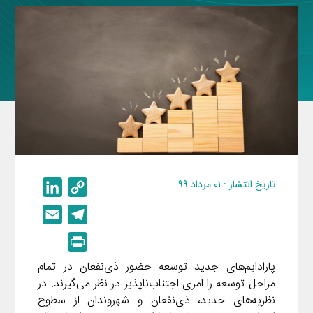
تاریخ انتشار : ۰۱ مرداد ۹۹
L
C
i
o
E
T
n
p
m
e
P
k
y
a
l
r
e
L
پارادایم‌های جدید توسعه حضور ذی‌نفعان در تمام
i
e
i
مراحل توسعه را امری اجتناب‌ناپذیر در نظر می‌گیرند. در
d
i
l
g
n
نظریه‌های جدید، ذی‌نفعان و شهروندان از سطوح
I
n
r