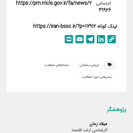
اجتماعی
https://pm.mcls.gov.ir/fa/news/2
31926
لینک کوتاه https://iran-bssc.ir/?p=17912
P
E
T
L
C
r
m
e
i
o
i
a
l
n
p
n
i
e
k
y
ارزیابی مشارکتی
سامانه‌های شفافیت
t
l
g
e
L
سمن‌های حوزه شفافیت
r
d
i
a
I
n
m
n
k
پژوهشگر
میلاد زمان
کارشناسی ارشد اقتصاد