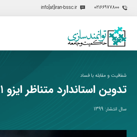
info[at]iran-bssc.ir
02166977800
شفافیت و مقابله با فساد
تدوین استاندارد متناظر ایزو ۳۷۰۰۱ (سیستم مدیریت ضد رشوه)
سال انتشار: 1399