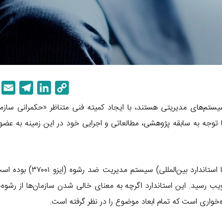
E
T
L
C
m
e
i
o
سیستم‌های مدیریتی هستند، با ایجاد کمیته فنی متناظر «حکمرانی سازم
a
l
n
p
با توجه به سابقه پژوهشی، مطالعاتی و اجرایی خود در این زمینه به عض
i
e
k
y
l
g
e
L
r
d
i
اولین اقدام این کمیته تدوین استاندارد متناظر (عین به عین با استاندارد بین
a
I
n
m
n
k
ه تصویب رسید. این استاندارد اگرچه به معنای خالی شدن سازمان‌ها از رشوه‌
خواری است که تمام ابعاد موضوع را در نظر گرفته است.