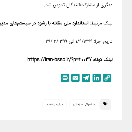
دیگری از مشارکت‌کنندگان تدوین شد.
لینک مرتبط:
استاندارد ملی مقابله با رشوه در سیستم‌های مد
تاریخ اجرا: ۱/۹/۱۳۹۹ الی ۲۹/۱۲/۱۳۹۹
لینک کوتاه https://iran-bssc.ir/?p=20037
P
E
T
L
C
r
m
e
i
o
i
a
l
n
p
n
i
e
k
y
حکمرانی سازمانی
مبارزه با فساد
t
l
g
e
L
r
d
i
a
I
n