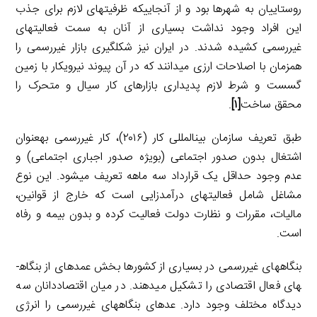
روستاییان به شهرها بود و از آنجاییکه ظرفیت­های لازم برای جذب
این افراد وجود نداشت بسیاری از آنان به سمت فعالیت­های
غیررسمی کشیده شدند. در ایران نیز شکل­گیری بازار غیررسمی را
همزمان با اصلاحات ارزی می­دانند که در آن پیوند نیروی­کار با زمین
گسست و شرط لازم پدیداری بازارهای کار سیال و متحرک را
محقق ساخت
[۱]
.
طبق تعریف سازمان بین­المللی کار (۲۰۱۶)، کار غیررسمی به­عنوان
اشتغال بدون صدور اجتماعی (بویژه صدور اجباری اجتماعی) و
عدم وجود حداقل یک قرارداد سه ماهه تعریف می­شود. این نوع
مشاغل شامل فعالیت­های درآمدزایی است که خارج از قوانین،
مالیات، مقررات و نظارت دولت فعالیت کرده و بدون بیمه و رفاه
است.
بنگاه­های غیررسمی در بسیاری از کشورها بخش عمده­ای از بنگاه­
های فعال اقتصادی را تشکیل می­دهند. در میان اقتصاددانان سه
دیدگاه مختلف وجود دارد. عده­ای بنگاه­های غیررسمی را انرژی