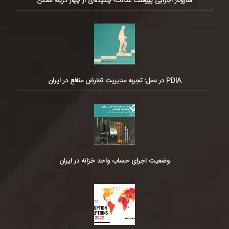
سازوکار اجرایی پیوست عدالت؛ چکیده‌ای از چهار گزینه ممکن
PDIA در عمل: تجربه مدیریت تعارض منافع در ایران
وضعیت اجرای حساب واحد خزانه در ایران