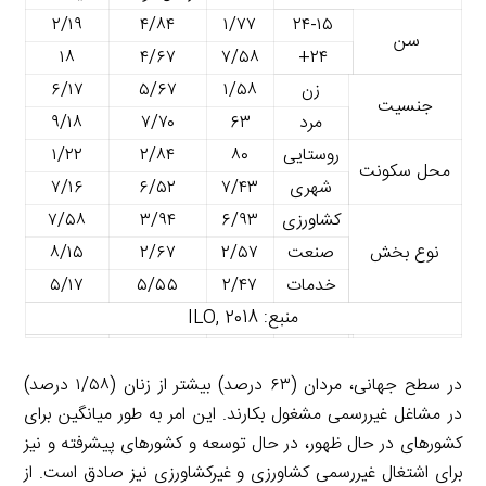
۲/۱۹
۴/۸۴
۱/۷۷
۲۴-۱۵
سن
۱۸
۴/۶۷
۷/۵۸
۲۴+
زن
۱/۵۸
۵/۶۷
۶/۱۷
جنسیت
مرد
۶۳
۷/۷۰
۹/۱۸
روستایی
۸۰
۲/۸۴
۱/۲۲
محل سکونت
شهری
۷/۴۳
۶/۵۲
۷/۱۶
کشاورزی
۶/۹۳
۳/۹۴
۷/۵۸
نوع بخش
صنعت
۲/۵۷
۲/۶۷
۸/۱۵
خدمات
۲/۴۷
۵/۵۵
۵/۱۷
منبع: ILO, 2018
در سطح جهانی، مردان (۶۳ درصد) بیشتر از زنان (۱/۵۸ درصد)
در مشاغل غیررسمی مشغول بکارند. این امر به طور میانگین برای
کشورهای در حال ظهور، در حال توسعه و کشورهای پیشرفته و نیز
برای اشتغال غیررسمی کشاورزی و غیرکشاورزی نیز صادق است. از