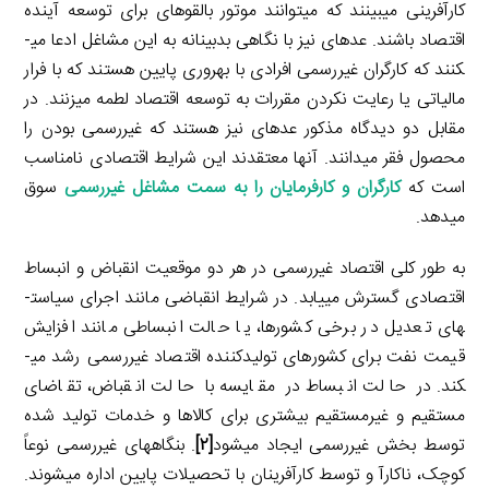
کارآفرینی می­بینند که می­توانند موتور بالقوه­ای برای توسعه آینده
اقتصاد باشند. عده­ای نیز با نگاهی بدبینانه به این مشاغل ادعا می­
کنند که کارگران غیررسمی افرادی با بهر­وری پایین هستند که با فرار
مالیاتی یا رعایت نکردن مقررات به توسعه اقتصاد لطمه می­زنند. در
مقابل دو دیدگاه مذکور عده­ای نیز هستند که غیررسمی بودن را
محصول فقر می­دانند. آن­ها معتقدند این شرایط اقتصادی نامناسب
است که
کارگران و کارفرمایان را به سمت مشاغل غیررسمی
سوق
می­دهد.
به طور کلی اقتصاد غیررسمی در هر دو موقعیت انقباض و انبساط
اقتصادی گسترش می­یابد. در شرایط انقباضی مانند اجرای سیاست­­
های تعدیل در برخی کشورها، یا حالت انبساطی مانند افزایش
قیمت نفت برای کشورهای تولیدکننده اقتصاد غیررسمی رشد می­
کند. در حالت انبساط در مقایسه با حالت انقباض، تقاضای
مستقیم و غیرمستقیم بیشتری برای کالاها و خدمات تولید شده
توسط بخش غیررسمی ایجاد می­شود
[۲]
. بنگاه­های غیررسمی نوعاً
کوچک، ناکارآ و توسط کارآفرینان با تحصیلات پایین اداره می­شوند.