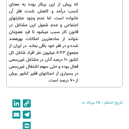
که پیش از این بیکار بوده به معنای
کسب درآمد و کاهش شدت فقر آن
خانواده است. اما عدم وجود حمایت­های
اجتماعی و عدم شمول این مشاغل در
قانون کار سبب می­شود تا فرد همچنان
نتواند از ساده­ترین امکانات بهره­مند
شده و در فقر خود باقی بماند. در ایران از
مجموع 8/23 میلیون نفر افراد شاغل کل
کشور 60 درصد آنان در مشاغل غیررسمی
فعال بوده و حتی سهم اشتغال غیررسمی
در بسیاری از استان­های فقیر کشور بیش
از 70 درصد است.
تاریخ انتشار : ۲۵ مرداد ۰۰
C
L
i
o
E
T
n
p
m
e
P
k
y