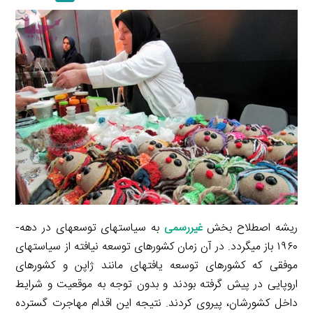
a
l
r
e
L
i
e
i
d
i
l
g
n
I
n
r
t
n
k
a
m
ریشه اصطلاح بخش
غیررسمی
به سیاست­های توسعه­ای در دهه­
۱۹۶۰ باز می­گردد. در آن زمان کشورهای توسعه نیافته از سیاست­های
موفقی که کشورهای توسعه­ یافته­ای مانند ژاپن و کشورهای
اروپایی در پیش گرفته بودند و بدون توجه به موقعیت و شرایط
داخل کشورشان، پیروی کردند. نتیجه این اقدام مهاجرت گسترده