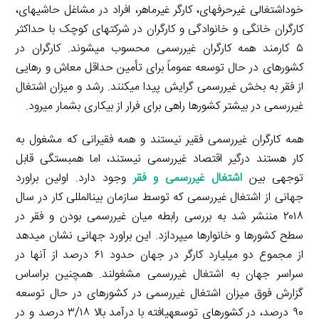
خوداشتغالی غیرحرفه­ای، کارگر غیرماهر، افراد در مشاغل حاشیه­ای،
کارگران خانگی و خانوادگی و کارگران در شرکت­های کوچک با حداکثر
۵ کارمند همه کارگران غیررسمی محسوب می­شوند. کارگران در
کشورهای در حال توسعه عموماً برای تأمین حداقل معاش و رهایی
از فقر به بخش غیررسمی گرایش پیدا می­کنند. رشد و میزان اشتغال
غیررسمی در بیشتر کشورها راهی برای فرار از بیکاری بشمار می­رود.
همه کارگران غیررسمی فقیر نیستند و همه فقیرانی که مشغول به
کار هستند درگیر اقتصاد غیررسمی نیستند، اما هم­بستگی قابل
توجهی بین
اشتغال غیررسمی و فقر
وجود دارد. اولین براورد
جهانی از اشتغال غیررسمی که توسط سازمان بین­المللی کار در سال
۲۰۱۸ مننشر شد به بررسی رابطه میان غیررسمی بودن و فقر در
سطح کشورها و خانوارها می­پردازد. این براورد جهانی نشان می­دهد
از مجموع دو میلیارد کارگر در جهان حدود ۶۱ درصد از آن­ها در
سراسر جهان به اشتغال غیررسمی مشغولند. همچنین براساس
گزارش فوق میزان اشتغال غیررسمی در کشورهای در حال توسعه
۹۰ درصد، در کشورهای توسعه­یافته با درآمد بالا ۳/۱۸ درصد و در