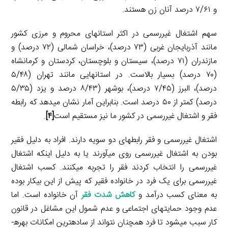
و ۷/۶۱ درصد آنان زن هستند.
سهم اشتغال غیررسمی در اکثر استان­های محروم و مرزی کشور
مانند آذربایجان غربی (۷۳ درصد)، خراسان شمالی (۷۲ درصد) و
مازندران (۷۱ درصد)، سیستان و بلوچستان، کردستان و کرمانشاه
(۷۰ درصد) بسیار بالاست. در استان­هایی مانند تهران (۵/۴۸
درصد)، البرز (۷/۴۵ درصد)، بوشهر (۸/۴۳ درصد و یزد (۵/۳۵
درصد) کمتر از ۵۰ درصد است. بنابراین آمار نشان می­دهد که رابطه
فقر و اشتغال غیررسمی در کشور ما نیز مستقیم است
[۴]
.
اشتغال غیررسمی و فقر رابطه­ای دو سویه دارند. افراد به دلیل فقیر
بودن به اشتغال غیررسمی روی می­آورند یا به دلیل این­که اشتغال
غیررسمی را انتخاب کردند فقر را تجربه می­کنند. کسب اشتغال
غیررسمی برای یک فرد در خانواده فقیر که پیش از این بیکار بوده
به معنای کسب درآمد و
کاهش شدت فقر
آن خانواده است. اما
عدم وجود حمایت­های اجتماعی و عدم شمول این مشاغل در قانون
کار سبب می­شود تا فرد همچنان نتواند از ساده­ترین امکانات بهره­