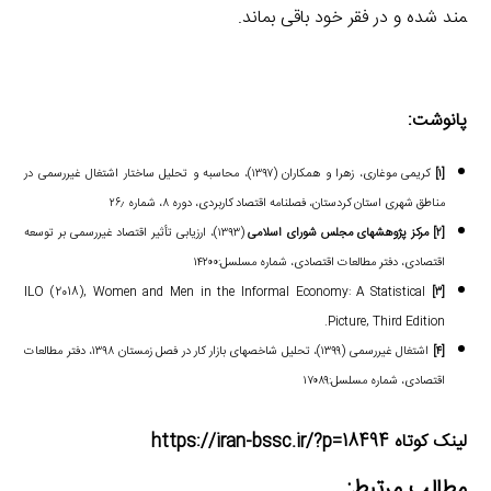
مند شده و در فقر خود باقی بماند.
پانوشت:
[۱]
کریمی موغاری، زهرا و همکاران (۱۳۹۷)، محاسبه و تحلیل ساختار اشتغال غیررسمی در
مناطق شهری استان کردستان، فصلنامه اقتصاد کاربردی، دوره ۸، شماره ۲۶٫
[۲]
مرکز پژوهش­های مجلس شورای اسلامی
(۱۳۹۳)، ارزیابی تأثیر اقتصاد غیررسمی بر توسعه
اقتصادی، دفتر مطالعات اقتصادی، شماره مسلسل:۱۴۲۰۰
ILO (2018), Women and Men in the Informal Economy: A Statistical
[۳]
Picture, Third Edition.
[۴]
اشتغال غیررسمی (۱۳۹۹)، تحلیل شاخص­های بازار کار در فصل زمستان ۱۳۹۸، دفتر مطالعات
اقتصادی، شماره مسلسل:۱۷۰۸۹
لینک کوتاه https://iran-bssc.ir/?p=18494
مطالب مرتبط: