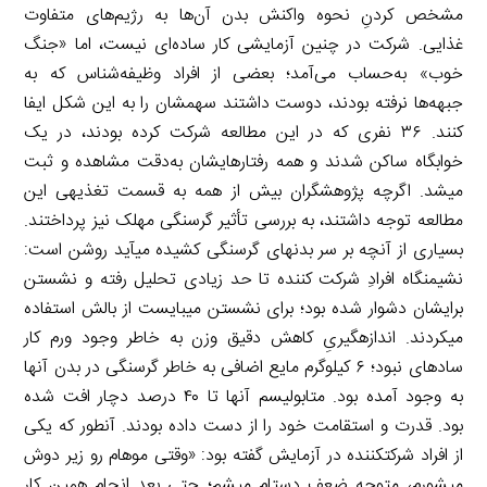
مشخص کردنِ نحوه واکنش بدن آن‌ها به رژیم‌های متفاوت
غذایی. شرکت در چنین آزمایشی کار ساده‌ای نیست، اما «جنگ
خوب» به‌حساب می‌آمد؛ بعضی از افراد وظیفه‌شناس که به
جبهه‌ها نرفته بودند، دوست داشتند سهمشان را به این شکل ایفا
کنند. ۳۶ نفری که در این مطالعه شرکت کرده بودند، در یک
خوابگاه ساکن شدند و همه رفتارهایشان به‌دقت مشاهده و ثبت
می­شد. اگرچه پژوهشگران بیش از همه به قسمت تغذیه­ی این
مطالعه توجه داشتند، به بررسی تأثیر گرسنگی مهلک نیز پرداختند.
بسیاری از آنچه بر سر بدن­های گرسنگی کشیده می­آید روشن است:
نشیمنگاه افرادِ شرکت­ کننده تا حد زیادی تحلیل رفته و نشستن
برایشان دشوار شده بود؛ برای نشستن می­بایست از بالش استفاده
می­کردند. اندازه­گیریِ کاهش دقیق وزن به خاطر وجود ورم کار
ساده­ای نبود؛ ۶ کیلوگرم مایع اضافی به خاطر گرسنگی در بدن آن­ها
به وجود آمده بود. متابولیسم آن­ها تا ۴۰ درصد دچار افت شده
بود. قدرت و استقامت خود را از دست داده بودند. آن­طور که یکی
از افراد شرکت­کننده در آزمایش گفته بود: «وقتی موهام رو زیر دوش
می­شورم، متوجه ضعف دستام میشم؛ حتی بعد انجام همین کار