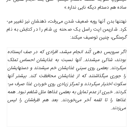
ساده هم دستام دیگه نایی نداره.»
نه­تنها بدن آنها روبه ضعیف شدن می‌رفت، ذهن­شان نیز تغییر می­
کرد. شارپمن اپت راسل یک صحنه ­ی شام را در کتابش به نام
گرسنگی
، چنین توصیف می­کند:
اگر سرویس دهی کُند انجام می­شد، افرادی که در صف ایستاده
بودند، شاکی می­شدند. آن­ها نسبت به غذایشان احساس تملک
می­کردند. بعضی روی سینیِ غذایشان خم می­شدند و دست­هایشان
را جوری می­گذاشتند که از غذایشان محافظت کند. بیشتر آن­ها
سکوت اختیار می­کردند و تمرکز زیادی روی خوردن غذا صرف می­
کردند. خبری از عدم تمایل به بعضی غذاها مثل شلغم نبود. همه
غذاها را تا لقمه آخر می‌خوردند. بعد هم ظرفشان را لیس
می‌زدند.