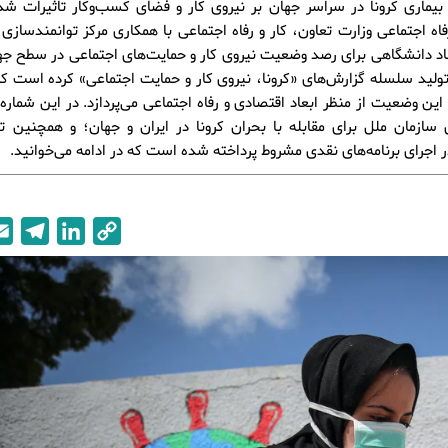
بیماری کرونا در سراسر جهان بر نیروی کار و فضای کسب‌وکار تاثیرات شد
اه اجتماعی وزارت تعاون، کار و رفاه اجتماعی با همکاری مرکز توانمندسازی
د دانشگاهی برای رصد وضعیت نیروی کار و حمایت‌های اجتماعی در سطح جها
تولید سلسله گزارش‌های «کرونا، نیروی کار و حمایت اجتماعی» کرده است که
این وضعیت از منظر ابعاد اقتصادی و رفاه اجتماعی می‌پردازد. در این شماره، 
سازمان ملل برای مقابله با بحران کرونا در ایران و جهان؛ و همچنین ت
 اجرای برنامه‌های نقدی مشروط پرداخته شده است که در ادامه می‌خوانید.
T
L
C
e
i
o
l
n
p
e
k
y
g
e
L
r
d
i
a
I
n
m
n
k