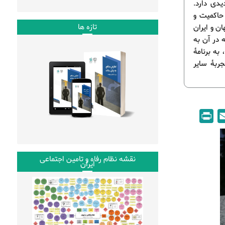
یدی دارد.
 حاکمیت و
تازه ها
ن و ایران
 در آن به
به برنامۀ
جربۀ سایر
P
E
r
m
i
a
n
i
نقشه نظام رفاه و تامین اجتماعی
ایران
t
l