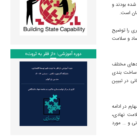
شده بودند و
سان است.
ری را توضیح
ساد و سلامت
دوره آموزشی: «از فقر به ثروت»
دهای مختلف
، ساخت بندی
نی در تبیین
م در ادامه
امت نهادی،
ی و … مورد