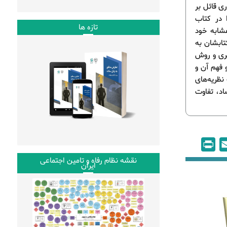
ی قائل بر
 در کتاب
تازه ها
مشابه خود
تابشان به
ظری و روش
 فهم آن و
نظریه‌های
ساد، تفاوت
P
E
r
m
نقشه نظام رفاه و تامین اجتماعی
ایران
i
a
n
i
t
l