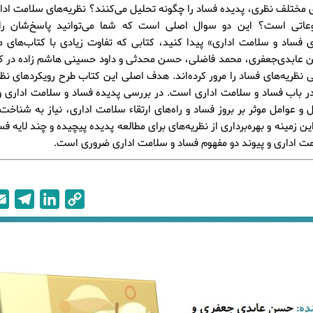
 مختلف نظری، پدیده فساد را چگونه تحلیل می‌کنند؟ نظریه‌های سلامت ادار
اتی است؟ این دو سوال اصلی است که شما می‌توانید پاسخ‌شان را
ی فساد و سلامت اداری» پیدا کنید، کتابی که تفاوت زیادی با کتاب‌های 
 ع‍اب‍دی‌ج‍ع‍ف‍ری، محمد فاضلی، حسن محدثی و داود حسینی هاشم زاده در ک
 نظریه‌های فساد را مرور کرده‌اند. هدف اصلی این کتاب طرح رویکردهای ن
ر باب فساد و سلامت اداری است. در بررسی پدیده فساد و سلامت اداری و
 و عوامل موثر بر بروز فساد و راه‌های ارتقاء سلامت اداری، نیاز به شناخت 
ین زمینه و بهره‌برداری از نظریه‌های برای مطالعه پدیده پیچیده و چند لایه ف
مت اداری و پیوند دو مفهوم فساد و سلامت اداری ضروری است.
T
L
C
e
i
o
l
n
p
e
k
y
g
e
L
r
d
i