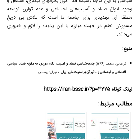
سیاسی به این درجه رسیده اند. امروز بحرانهای بیکاری، اشتغال و
وجود انواع فساد و آسیب‌های اجتماعی و عدم توازن توسعه
منطقه ای تهدیدی برای جامعه ما است که تلاش بی دریغ
مسوولان نظام در جهت مبارزه با این پدیده را لازم و ضروری
می‌داند.
منبع:
فراهانی، محمد (۱۳۸۴)
ج‍ام‍ع‍ه‌ش‍ن‍اس‍ی ف‍س‍اد و ام‍ن‍ی‍ت: نگاه موردی به مقوله فساد سیاسی،
اقتصادی و اجتماعی و تاثیر آن بر امنیت ملی ایران
، ت‍ه‍ران: پ‍رس‍م‍ان.
لینک کوتاه https://iran-bssc.ir/?p=3275
مطالب مرتبط: