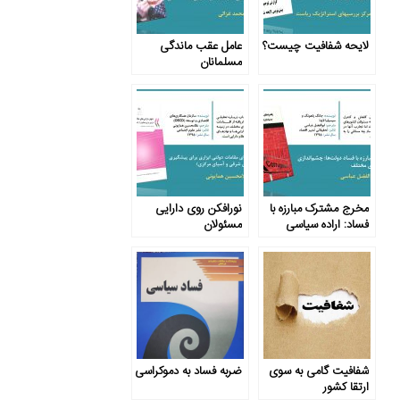
لایحه شفافیت چیست؟
عامل عقب ماندگی
مسلمانان
مخرج مشترک مبارزه با
نورافکن روی دارایی
فساد: اراده سیاسی
مسئولان
شفافیت گامی به سوی
ضربه فساد به دموکراسی
ارتقا کشور