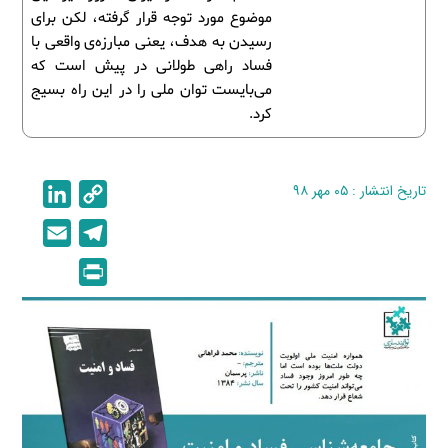
موضوع مورد توجه قرار گرفته، لکن برای
رسیدن به هدف، یعنی مبارزه‌ی واقعی با
فساد راهی طولانی در پیش است که
می‌بایست توان ملی را در این راه بسیج
کرد.
تاریخ انتشار : ۰۵ مهر ۹۸
C
L
i
o
E
T
n
p
m
e
P
k
y
a
l
r
e
L
i
e
i
d
i
l
g
n
I
n
r
t
n
k
a
m