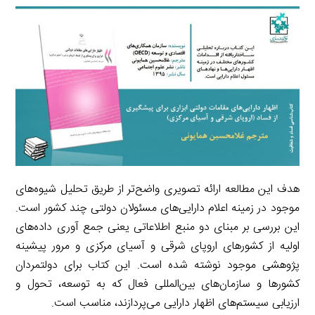
a
l
r
e
L
i
e
i
d
i
l
g
n
I
n
r
t
n
k
a
m
هدف این مطالعه ارائه تصویری واضح‌تر از طریق تحلیل شیوه‌های
موجود در زمینه اعلام دارایی‌های مسئولان دولتی چند کشور است.
این بررسی بر مبنای دو منبع اطلاعاتی یعنی جمع آوری داده‌های
اولیه از کشورهای اروپای شرقی و آسیای مرکزی و مرور پیشینه
پژوهشی موجود نوشته شده است. این کتاب برای دولتمردان
کشورها و سازمان‌های بین‌المللی فعال که به توسعه، تحول و
ارزیابی سیستم‌های اظهار دارایی می‌پردازند، مناسب است.