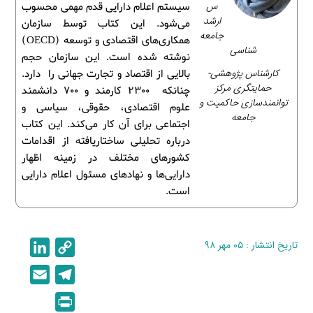
س
سیستم اعلام دارایی قدم مهمی محسوب
ارشد
می‌شود. این کتاب توسط سازمان
جامعه
همکاری‌های اقتصادی و توسعه (OECD)
شناسی
نوشته شده است. این سازمان حجم
کارشناس پژوهشی-
بالایی از اقتصاد و تجارت جهانی را دارد.
حمایتگری مرکز
چنانکه 2300 کارمند و 700 دانشمند
توانمندسازی حاکمیت و
علوم اقتصادی، حقوقی، سیاسی و
جامعه
اجتماعی برای آن کار می‌کند. این کتاب
درباره تحلیلی ساختاریافته از اقدامات
کشورهای مختلف در زمینه اظهار
دارایی‌ها و نهادهای مسئول اعلام دارایی
است.
تاریخ انتشار : ۰۵ مهر ۹۸
C
L
i
o
E
T
n
p
m
e
P
k
y