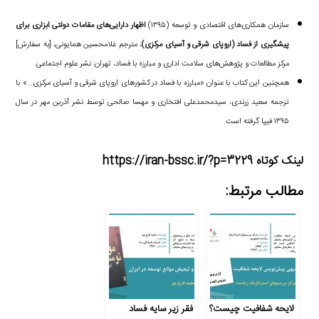
سازمان همکاری‌های اقتصادی و توسعه (۱۳۹۵)
اظهار دارایی‌های مقامات دولتی ابزاری برای
پیشگیری از فساد (اروپای شرقی و آسیای مرکزی)
، مترجم غلامحسین همایونی، [به سفارش]
مرکز مطالعات و پژوهش‌های سلامت اداری و مبارزه با فساد، تهران: نشر علوم اجتماعی.
همچنین این کتاب با عنوان «مبارزه با فساد در کشورهای اروپای شرقی و آسیای مرکزی…» با
ترجمه سعید زرندی، سیدمحمدعلی افتخاری و مهسا صالحی توسط نشر آذرین مهر‏ در سال
۱۳۹۵ فیپا گرفته است.
لینک کوتاه https://iran-bssc.ir/?p=3229
مطالب مرتبط:
لایحه شفافیت چیست؟
فقر زیر سایه فساد