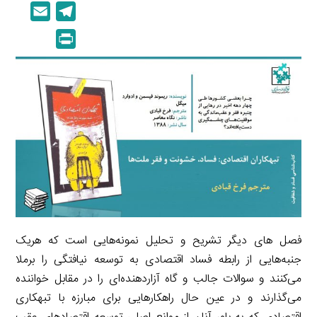
i
o
E
T
n
p
m
e
P
k
y
a
l
r
e
L
i
e
i
d
i
l
g
n
I
n
r
t
n
k
a
m
فصل
های دیگر تشریح و تحلیل نمونه‌هایی است که هریک
جنبه
هایی از رابطه فساد اقتصادی به توسعه نیافتگی را برملا
می‌کنند و سوالات جالب و گاه آزاردهنده
ای را در مقابل خواننده
می
گذارند و در عین حال راهکارهایی برای مبارزه با تبهکاری