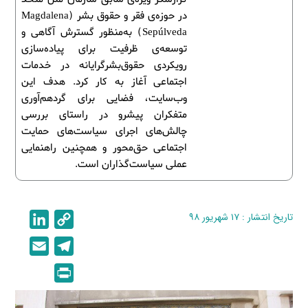
در حوزه‌ی فقر و حقوق بشر (Magdalena
Sepúlveda) به‌منظور گسترش آگاهی و
توسعه‌ی ظرفیت برای پیاده‌سازی
رویکردی حقوق‌بشرگرایانه در خدمات
اجتماعی آغاز به کار کرد. هدف این
وب‌سایت، فضایی برای گردهم‌آوری
متفکران پیشرو در راستای بررسی
چالش‌های اجرای سیاست‌های حمایت
اجتماعی حق‌محور و همچنین راهنمایی
عملی سیاست‌گذاران است.
تاریخ انتشار : ۱۷ شهریور ۹۸
C
L
i
o
E
T
n
p
m
e
P
k
y
a
l
r
e
L
i
e