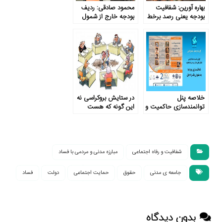
بهاره آورین: شفافیت
محمود صادقی: ردیف
بودجه یعنی رصد برخط
بودجه خارج از شمول
عملکرد بودجه
دیوان محاسبات
فسادزاست
خلاصه پنل
در ستایش بروکراسی نه
توانمندسازی حاکمیت و
این گونه که هست
جامعه : شفاف‌سازی
بودجه به عنوان یک
راه‌حل
شفافیت و رفاه اجتماعی
مبارزه مدنی و مردمی با فساد
جامعه ی مدنی
حقوق
حمایت اجتماعی
دولت
فساد
بدون دیدگاه