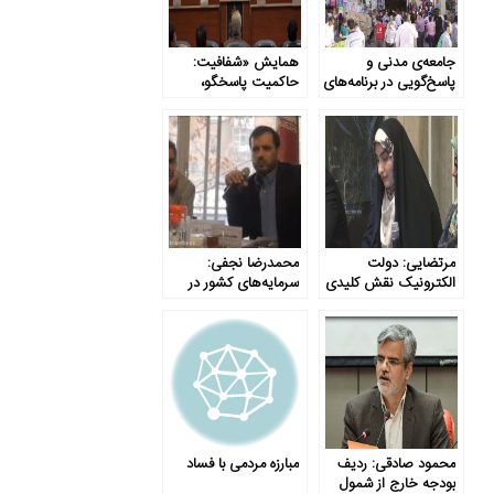
جامعه‌ی مدنی و
همایش «شفافیت:
پاسخ‌گویی در برنامه‌های
حاکمیت پاسخگو،
حمایت اجتماعی
جامعه مطالبه‌گر» (پنل
دوم)
مرتضایی: دولت
محمدرضا نجفی:
الکترونیک نقش کلیدی
سرمایه‌های کشور در
در شفاف‌سازی دارد
اختیار شرکت‌های
نظارت‌ناپذیر است
محمود صادقی: ردیف
مبارزه مردمی با فساد
بودجه خارج از شمول