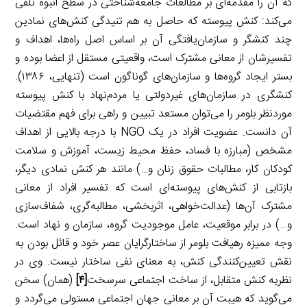
که آن را مقدمه‌ای بر مطالعات جامعه‌شناختی در سطح انبوه تلقی
می‌کند: کنش پیوسته که حاصل به هم تنیدگی کنش‌های نمادین
چند کنشگر و سازمان‌یافتگی آن بر اساس اصل راه‌ها، اهداف و
تفسیرشان از معانی مشترک است، واقعیتی مستقل از اعضا بوده و
بستر ایجاد گروه‌ها و سازمان‌های گوناگون است (تنهایی، ۱۳۸۶).
کنشگری در سازمان‌های غیردولتی یا مردم‌نهاد با کنش پیوسته
موردنظر بلومر را می‌توان مستعد تبیین و راهی برای فهم مقتضیات
آن دانست. عضویت افراد در یک NGO با درجه بالایی از اهداف
مشخص (مبارزه با فساد، حفظ محیط زیست، آموزش و سلامت
کودکان کار، مطالبات حقوق زنان و…) مانند هر کنش نمادی دیگر،
بازتابی از کنش‌های پیوسته‌ای است که تفسیر افراد از معانی
مشترک آن‌ها (عدالت‌خواهی، اثربخشی، مطالبه‌گری، شفاف‌سازی
و…) در برابر موقعیت، عامل موجودیت گروه، سازمان و نهاد است.
وجه ممیزه رهیافت بلومر از ساختارگرایان عصر خود و قائل بودن به
نقش تعیین‌کنندگی کنش، به معنای نفی ساختار نیست. وی در
نظریه کنش متقابل، از ساخت اجتماعی سرسخت
[۴]
(همان) سخن
می‌گوید که هیبت آن بر معانی جهان اجتماعی مستولی می‌گردد و