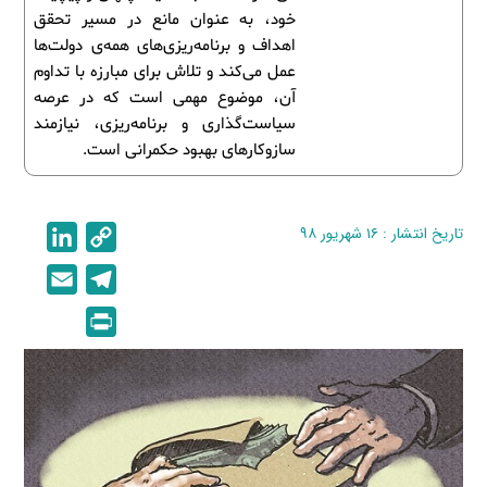
خود، به عنوان مانع در مسیر تحقق
اهداف و برنامه‌ریزی‌های همه‌ی دولت‌ها
عمل می‌کند و تلاش برای مبارزه با تداوم
آن، موضوع مهمی است که در عرصه
سیاست‌گذاری و برنامه‌ریزی، نیازمند
سازوکارهای بهبود حکمرانی است.
تاریخ انتشار : ۱۶ شهریور ۹۸
C
L
i
o
E
T
n
p
m
e
P
k
y
a
l
r
e
L
i
e
i
d
i
l
g
n
I
n
r
t
n
k
a