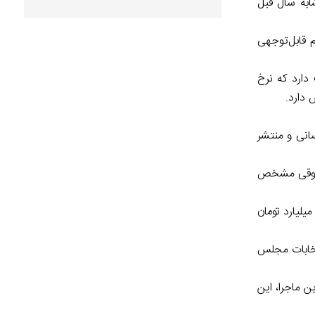
ابه سال قبل
 قابل‌توجهی
ن حکایت دارد که نرخ
سانی و منتشر
 حقوقی مشخص
به آمار رسمی، گردش مالی مراکز ترک اعتیاد سالانه ۵ تا ۶ هزار میلیارد تومان است. گردش مالی این مراکز در میانهٔ دههٔ ۸۰ حدود ۴۰۰ میلیارد تومان
نتخابات مجلس
ن ماجرا، این