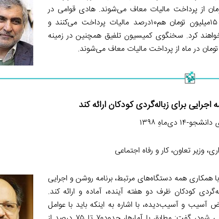
 است، کارکنان دولت با درآمد تا ۳ میلیون تومان از پرداخت مالیات معاف می‌شوند. هادی قوامی در
تشریح نشست این کمیسیون افزود: کارکنان با درآمد بین ۳ تا ۱۵میلیون تومان هم۱۰درصد مالیات پرداخت می‌کنند و
یات در سال پرداخت خواهند کرد. سخنگوی کمیسیون تلفیق همچنین در زمینه
جرایی برای زباله‌گردی کودکان ارائه کند
جو-۱۴ دی‌ماهِ ۱۳۹۸
، وزیر تعاون، کار و رفاه اجتماعی
 با همکاری همه دستگاه‌های مرتبط، برنامه روشن و اجرایی
گردی کودکان ظرف دو هفته آینده، آماده و ارائه کند.
ب و آسیب‌دیده، با اشاره به اینکه باید با عوامل
تولید این ناهنجاری، برخورد و وضعیت این افراد آسیب‌دیده بررسی شود، گفت: مطابق با آمارها، حدود۷۰ تا ۷۵ درصد از