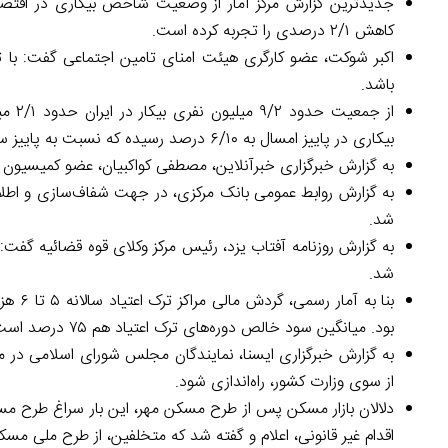
جدیدترین گزارش مرکز آمار از وضعیت شاخص بیکاری در اقتصاد
کاهش ۲/۱ درصدی را تجربه کرده است.
اکبر شوکت، عضو کارگری هیئت امنای تامین اجتماعی گفت: با تو
باشد.
از ج
بیکاری در پاییز امسال به ۶/۱۰ درصد رسیده که نسبت به پاییز سال گذشته ۲/۱ درصد کاهش و نسبت به تابستان امسال ۱/۰ درصد افزایش دارد.
به گزارش خبرگزاری خبرآنلاین، مصطفی کواکبیان، عضو کمیسیون امنیت ملی از آمار ۱۷۰ نفر برای کشته‌شد
به گزارش روابط عمومی بانک مرکزی، در جهت شفاف‌سازی و اطلاع‌
شد.
به گزارش روزنامه آفتاب یزد، رئیس مرکز وکلای قوه قضائیه گ
شد.
بود. میانگین سود خالص دوره‌های ترک اعتیاد هم ۷۵ درصد است.
به گزارش خبرگزاری ایسنا، نمایندگان مجلس شورای اسلامی در مص
از سوی وزارت کشور، راه‌اندازی شود.
دلالان بازار مسکن پس از طرح مسکن مهر، این بار سراغ طرح مسکن 
اقدام غیر قانونی، اعلام و گفته شد که متخلفین، از طرح ملی م