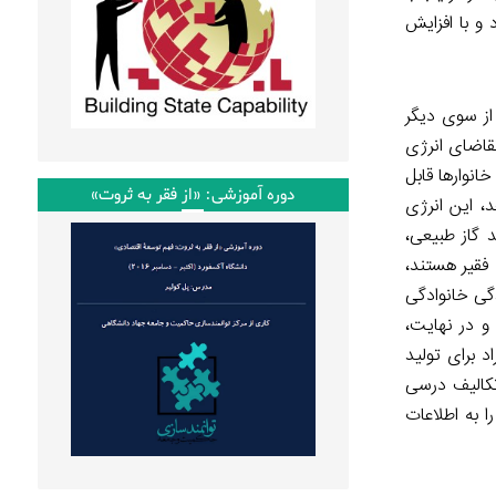
 و با افزایش
از سوی دیگر
تقاضای انرژی
انوارها قابل
دوره آموزشی: «از فقر به ثروت»
، این انرژی
 گاز طبیعی،
فقیر هستند،
گی خانوادگی
 و در نهایت،
د برای تولید
تکالیف درسی
ا به اطلاعات