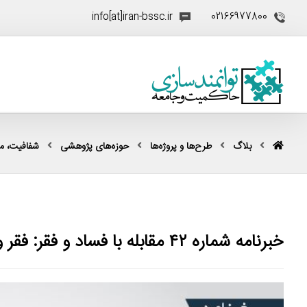
info[at]iran-bssc.ir
02166977800
بلاگ
طرح‌ها و پروژه‌ها
حوزه‌های پژوهشی
شفافیت، مقا
خبرنامه شماره ۴۲ مقابله با فساد و فقر: فقر و انرژی