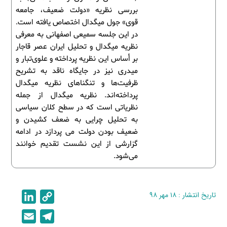
بررسی نظریه «دولت ضعیف، جامعه
قوی» جول میگدال اختصاص یافته است.
در این جلسه سمیعی اصفهانی به معرفی
نظریه میگدال و تحلیل ایران عصر قاجار
بر أساس این نظریه پرداخته و علوی‌تبار و
میدری نیز در جایگاه ناقد به تشریح
ظرفیت‌ها و تنگناهای نظریه میگدال
پرداخته‌اند. نظریه میگدال از جمله
نظریاتی است که در سطح کلان سیاسی
به تحلیل چرایی به ضعف کشیدن و
ضعیف بودن دولت می پردازد در ادامه
گزارشی از این نشست تقدیم خوانند
می‌شود.
تاریخ انتشار : ۱۸ مهر ۹۸
C
L
i
o
E
T
n
p