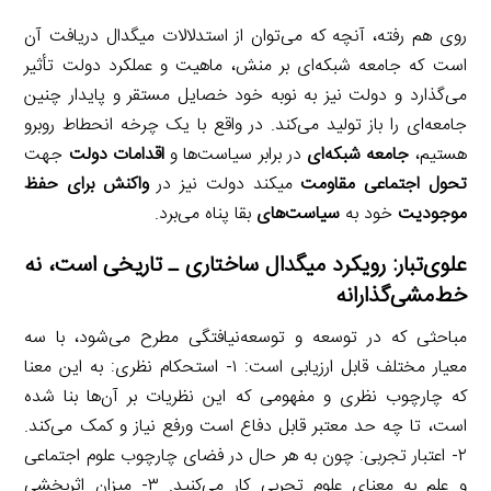
روی هم رفته، آنچه که می‌توان از استدلالات میگدال دریافت آن
است که جامعه شبکه‌ای بر منش، ماهیت و عملکرد دولت تأثیر
می‌گذارد و دولت نیز به نوبه خود خصایل مستقر و پایدار چنین
جامعه‌ای را باز تولید می‌کند. در واقع با یک چرخه انحطاط روبرو
هستیم،
جامعه شبکه‌ای
در برابر سیاست‌ها و
اقدامات دولت
جهت
تحول اجتماعی
مقاومت
میکند دولت نیز در
واکنش برای حفظ
موجودیت
خود به
سیاست‌های
بقا پناه می‌برد.
علوی‌تبار: رویکرد میگدال ساختاری ـ تاریخی است، نه
خط‌مشی‌گذارانه
مباحثی که در توسعه و توسعه‌نیافتگی مطرح می‌شود، با سه
معیار مختلف قابل ارزیابی است: ۱- استحکام نظری: به این معنا
که چارچوب نظری و مفهومی که این نظریات بر آن‌ها بنا شده
است، تا چه حد معتبر قابل دفاع است ورفع نیاز و کمک می‌کند.
۲- اعتبار تجربی: چون به هر حال در فضای چارچوب علوم اجتماعی
و علم به معنای علوم تجربی کار می‌کنید. ۳- میزان اثربخشی