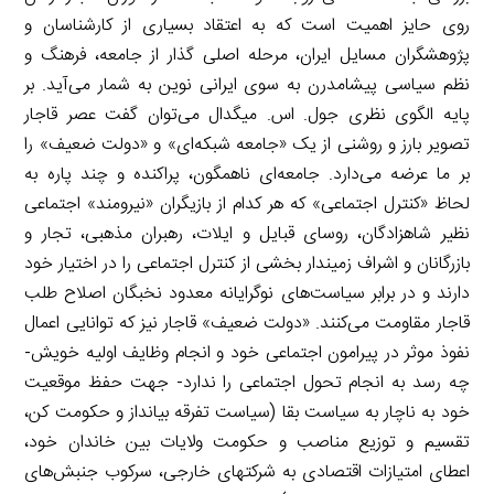
روی حایز اهمیت است که به اعتقاد بسیاری از کارشناسان و
پژوهشگران مسایل ایران، مرحله اصلی گذار از جامعه، فرهنگ و
نظم سیاسی پیشامدرن به سوی ایرانی نوین به شمار می‌آید. بر
پایه الگوی نظری جول. اس. میگدال می‌توان گفت عصر قاجار
تصویر بارز و روشنی از یک «جامعه شبکه‌ای» و «دولت ضعیف» را
بر ما عرضه می‌دارد. جامعه‌ای ناهمگون، پراکنده و چند پاره به
لحاظ «کنترل اجتماعی» که هر کدام از بازیگران «نیرومند» اجتماعی
نظیر شاهزادگان، روسای قبایل و ایلات، رهبران مذهبی، تجار و
بازرگانان و اشراف زمیندار بخشی از کنترل اجتماعی را در اختیار خود
دارند و در برابر سیاست‌های نوگرایانه معدود نخبگان اصلاح طلب
قاجار مقاومت می‌کنند. «دولت ضعیف» قاجار نیز که توانایی اعمال
نفوذ موثر در پیرامون اجتماعی خود و انجام وظایف اولیه خویش-
چه رسد به انجام تحول اجتماعی را ندارد- جهت حفظ موقعیت
خود به ناچار به سیاست بقا (سیاست تفرقه بیانداز و حکومت کن،
تقسیم و توزیع مناصب و حکومت ولایات بین خاندان خود،
اعطای امتیازات اقتصادی به شرکتهای خارجی، سرکوب جنبش‌های