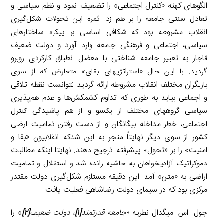
الگوهای کهنه «کنترل اجتماعی» را تضعیف نمود و نظم سیاسی و
تعادل سنتی جامعه را بر هم زد. ثمره این تحولات شکل‌گیری
انقلاب مشروطه بود که شکافی اساسی بر پیکره ساختارهای
سیاسی، اجتماعی و فرهنگی جامعه وارد آورد و دولت ضعیف
قاجار به تعبیر جامعه شناختی با معضل انطباق کارکردی روبرو
گردید. با این حال «استراتژیهای بقای» متعارض که از سوی
بازیگران مختلف انقلاب مشروطه ارائه گردید نتوانست نقطه تلاقی
و اجماعی بیاید به طوری که تداوم کشمکش‌ها و عدم هم‌پذیری
سیاسی گروههای مختلف از یکسو و از هم پاشیدگی کنترل
اجتماعی، خطر مداخله بیگانگان و از دست رفتن تمامیت ارضی
کشور از سوی دیگر نهایتاً منجر به این شدکه انقلابیون «بقا و
امنیت» را بر «تحول» پیشرفته ترجیح دهند. نهایتا اینکه مطالبات
دموکراتیک آزادیخواهان به حاشیه رانده شد و استقلال و تمامیت
اراضی به «متن» آمد. این دقیقه مستلزم شکل‌گیری دولت مقتدر
مرکزی بود که در سیمای دولت رضاشاهی فعلیت یافت.
جول. اس. میگدال نظریه «
جامعه قدرتمند
[۱]
، دولت ضعیف
[۲]
» را