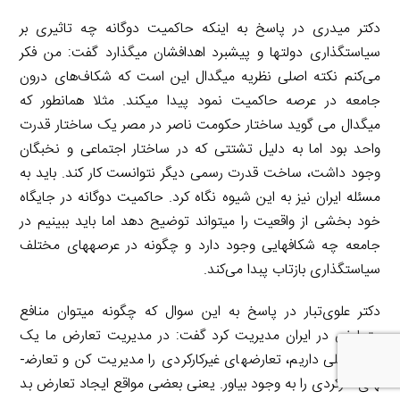
دکتر میدری در پاسخ به اینکه حاکمیت دوگانه چه تاثیری بر
سیاستگذاری دولت­ها و پیشبرد اهدافشان می­گذارد گفت: من فکر
می‌کنم نکته اصلی نظریه میگدال این است که شکاف‌های درون
جامعه در عرصه حاکمیت نمود پیدا می­کند. مثلا همانطور که
میگدال می گوید ساختار حکومت ناصر در مصر یک ساختار قدرت
واحد بود اما به دلیل تشتتی که در ساختار اجتماعی و نخبگان
وجود داشت، ساخت قدرت رسمی دیگر نتوانست کار کند. باید به
مسئله ایران نیز به این شیوه نگاه کرد. حاکمیت دوگانه در جایگاه
خود بخشی از واقعیت را می­تواند توضیح دهد اما باید ببینیم در
جامعه چه شکاف­هایی وجود دارد و چگونه در عرصه­های مختلف
سیاستگذاری بازتاب پبدا می‌کند.
دکتر علوی­‌تبار در پاسخ به این سوال که چگونه می­توان منافع
متعارض در ایران مدیریت کرد گفت: در مدیریت تعارض ما یک
قاعده کلی داریم، تعارض­های غیرکارکردی را مدیریت کن و تعارض­
های کارکردی را به وجود بیاور. یعنی بعضی مواقع ایجاد تعارض بد