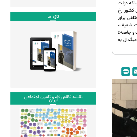
ینکه دولت
ی کشور رخ
تازه ها
تلفی برای
ولت ضعیف،
 و جامعه»
میگدال به
P
E
r
m
i
a
n
i
نقشه نظام رفاه و تامین اجتماعی
ایران
t
l