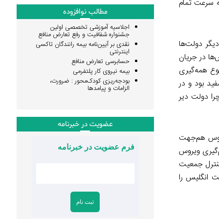
ه سرعت تمام
مطالب نوافزوده
اجلاسیه آموزشی تخصصی اولین
جشنواره شفافیت و رفع تعارض منافع
یگر دولت‌ها
نقدی بر آیین‌نامه بیمه رانندگان تاکسی
اینترنتی
ها در جریان
حسابرسی تعارض منافع
شیوع همه‌گیری
بیمه نیروی کار پلتفرمی
بودجه‌ریزی کودک‌محور : ضرورت،
ید بود و در
الزامات و پیامدها
را دولت دیر
عضویت در خبرنامه
 دستورات زمان بحران همچون عالم‌گیری کووید-۱۹ یا کرونا ویروس هم‌جهت
فرم عضویت در خبرنامه
م‌گیری ویروس
کنترل جمعیت
ت انگلیس را