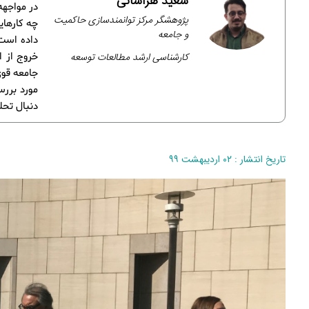
سعید هراسانی
در مواجهه
پژوهشگر مرکز توانمندسازی حاکمیت
چه کارهای
و جامعه
داده است 
کارشناسی ارشد مطالعات توسعه
خروج از 
جامعه قو
مورد بررس
دنبال تحلی
تاریخ انتشار : ۰۲ اردیبهشت ۹۹