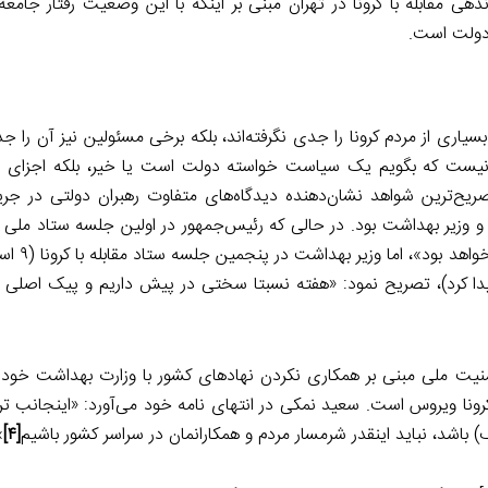
هی مقابله با کرونا در تهران مبنی بر اینکه با این وضعیت رفتار جامعه 
دولت است.
یاری از مردم کرونا را جدی نگرفته‌اند، بلکه برخی مسئولین نیز آن را جدی
ه نیست که بگویم یک سیاست خواسته دولت است یا خیر، بلکه اجزای 
یح‌ترین شواهد نشان‌دهنده دیدگاه‌های متفاوت رهبران دولتی در جری
ور و وزیر بهداشت بود. در حالی که رئیس‌جمهور در اولین جلسه ستاد ملی مقا
(۶ اسفند) اشاره کرده بود «
پیدا کرد)، تصریح نمود: «هفته نسبتا سختی در پیش داریم و پیک اصلی ک
امنیت ملی مبنی بر همکاری نکردن نهادهای کشور با وزارت بهداشت خود
ماهنگی اجزای دولت برای مواجهه با عالم‌گیری کووید-۱۹ یا کرونا ویروس است. سعید نمکی در انتهای نامه خود می‌آورد: «این
اشد، نباید اینقدر شرمسار مردم و همکارانمان در سراسر کشور باشیم
[۴]
.