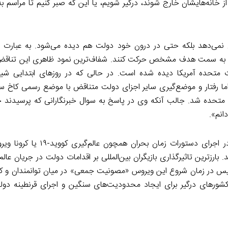
 خانه‌هایشان خارج شوند، درگیر شویم، یا این که صبر کنیم تا مراسم ب
نمی‌دهد بلکه حتی در درون خود دولت هم دیده می‌شود. به عبارت د
آن به سمت هدف مشخص حرکت کنند. شفاف‌ترین نمود ظاهری این تناقض‌
ه شده از ایالات متحده آمریکا دیده شده است. در حالی که در روزهای ابتدایی 
اما رفتار و موضع‌گیری سایر اجزای دولت متناقض با موضع رسمی کاخ سف
 متحده شد. جالب آنکه وی در پاسخ به سوال خبرنگارانی که پرسیدند چ
انم».
همچنین باید متذکر شد نه تنها اجزای جامعه و نهادهای دولت در اجرای
 بارزترین تاثیرگذاری بازیگران بین‌المللی بر اقدامات دولت در جریان عال
نگلیس در زمان شروع این ویروس «مصونیت جمعی» در میان توانمندان و 
و کشورهای درگیر برای ایجاد محدودیت‌های سنگین و اجرای قرنطینه دول