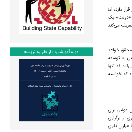
ر دارد، اما
ه «دولت» یک
عریف می‌کند
 محقق خواهد
دوره آموزشی: «از فقر به ثروت»
بی به توسعه
‌کند نه تنها
ه که خواسته
 صرف راضی کردن رهبران دولتی برای
 از برگزاری
هزاران نفری