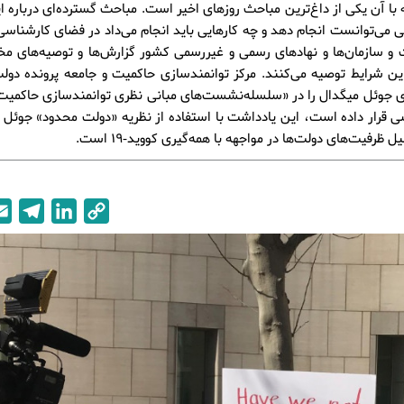
 با آن یکی از داغ‌ترین مباحث روزهای اخیر است. مباحث گسترده‌ای درباره ا
ی می‌توانست انجام دهد و چه کارهایی باید انجام می‌داد در فضای کارشناس
و سازمان‌ها و نهادهای رسمی و غیررسمی کشور گزارش‌ها و توصیه‌های مخ
این شرایط توصیه می‌کنند. مرکز توانمندسازی حاکمیت و جامعه پرونده د
ی جوئل میگدال را در «سلسله‌نشست‌های مبانی نظری توانمندسازی حاکمیت
ی قرار داده است، این یادداشت با استفاده از نظریه «دولت محدود» جوئل 
ل ظرفیت‌های دولت‌ها در مواجهه با همه‌گیری کووید-19 است.
T
L
C
e
i
o
l
n
p
e
k
y
g
e
L
r
d
i
a
I
n
m
n
k