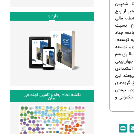
نا- شمپین
یز از پنج
تازه ها
ظام مالی
ضوع نسبت
امعه جهاد
ه توسعه،
ری، توسعه
الاری هم
جهان‌بینی
 استبدادی
رومند این
 گروه‌های
وم، نرمش
نقشه نظام رفاه و تامین اجتماعی
حکمرانی و
ایران
P
E