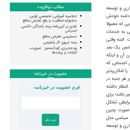
مطالب نوافزوده
لاری و توسعه
م دامنه خودش
اجلاسیه آموزشی تخصصی اولین
جشنواره شفافیت و رفع تعارض منافع
یی که معمولا
نقدی بر آیین‌نامه بیمه رانندگان تاکسی
اینترنتی
سی به خدمات
حسابرسی تعارض منافع
 البته وقتی
بیمه نیروی کار پلتفرمی
شاخص یک بعد
بودجه‌ریزی کودک‌محور : ضرورت،
الزامات و پیامدها
ن آن و اینکه
ی اجتماعی که
 امکان‌پذیر
عضویت در خبرنامه
 هر جنبه در
انتظار داشته
فرم عضویت در خبرنامه
ر باشد؛ برای
شرایطی تشکل
ر صورت چنین
اد سیاسی مثل
اری و توسعه