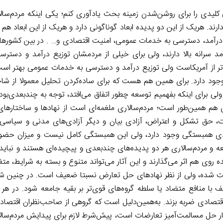
ی کلیدی را برای روشن‌شدن زمینه بحث یادآوری کنم؛ یکی اینکه مردم‌سا
رند. هریک از این دو پدیده ابعاد گوناگونی دارد و هریک از این ابعاد ه
زیع درآمد، دسترسی به خدمات عمومی، امنیت اقتصادی و… . در بین کشورها
آمد سرانه بالا دارند، ولی برای خیلی از مردمشان توزیع درآمد و دستر
ر از آمریکاست ولی توزیع درآمد و دسترسی به خدمات عمومی بهتر است.
 وجود دارد. برای همین هم هست که برای ساده‌کردن تحلیل معمولا از 
ولی برای اینکه بفهمیم توسعه چطور اتفاق می‌افتد، توجه به چندبعدی‌بود
اری هم همین‌طور است؛ مردم‌سالاری ملغمه‌ای است از نهادها و ساختارها
ت، حق تشکل و اعتراض، آزادی بیان و دیگر آزادی‌های مدنی و سیاسی را
ودی همبستگی وجود دارد، ولی این همبستگی کامل نیست و میزان حضور
ه و مردم‌سالاری هر دو پدیده‌های چندبعدی و پیچیده‌ای هستند و نباید 
ده روی هم اثر می‌گذارند و این آثار می‌تواند متنوع و بسته به شرایط، متغی
قویت شده، ولی از نظر نهادهای حل تعارض نسبتا ضعیف است. در چنین 
با منافع متضاد یا سلطه گروه‌های قوی‌تر بر بقیه جامعه شود. در ه
ه اقتصادی ضربه بزند. به‌همین‌دلیل است که گروهی از صاحب‌نظران اقتص
ار حل مسالمت‌آمیز تعارضات است، پیش‌شرط لازم برای پیدایش مردم‌سال