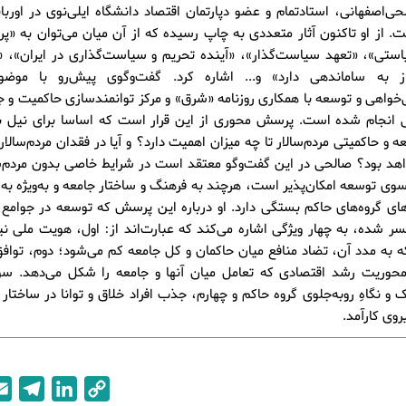
ی‌اصفهانی، استادتمام و عضو دپارتمان اقتصاد دانشگاه ایلی‌نوی در اوربا
ت. از او تاکنون آثار متعددی به چاپ رسیده که از آن میان می‌توان به «پره
ستی»، «تعهد سیاست‌گذار»، «آینده تحریم و سیاست‌گذاری در ایران»، «ن
از به ساماندهی دارد» و... اشاره کرد. گفت‌وگوی پیش‌رو با مو
خواهی و توسعه با همکاری روزنامه «شرق» و مرکز توانمندسازی حاکمیت و ج
 انجام شده است. پرسش محوری از این قرار است که اساسا برای نیل ب
ه و حاکمیتی مردم‌سالار تا چه میزان اهمیت دارد؟ و آیا در فقدان مردم‌سالا
هد بود؟ صالحی در این گفت‌وگو معتقد است در شرایط خاصی بدون مردم‌س
وی توسعه امکان‌پذیر است، هرچند به فرهنگ و ساختار جامعه و به‌ویژه به 
‌های گروه‌های حاکم بستگی دارد. او درباره این پرسش که توسعه در جوامع
ر شده، به چهار ویژگی اشاره می‌کند که عبارت‌اند از: اول، هویت ملی نی
 به مدد آن، تضاد منافع میان حاکمان و کل جامعه کم می‌شود؛ دوم، توافق
محوریت رشد اقتصادی که تعامل میان آنها و جامعه را شکل می‌دهد. س
ک و نگاهِ روبه‌جلوی گروه حاکم و چهارم، جذب افراد خلاق و توانا در ساختار 
وی کارآمد.
T
L
C