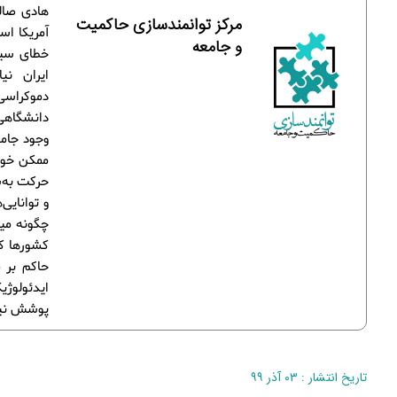
هادی صالح
مرکز توانمندسازی حاکمیت
آمریکا اس
و جامعه
خطای سیا
ایران نی
دموکراسی‌
دانشگاهی
وجود جامع
ممکن خوا
حرکت به‌س
و توانایی
چگونه میس
کشورها که
حاکم بر 
ایدئولوژی
پوشش نیر
تاریخ انتشار : ۰۳ آذر ۹۹