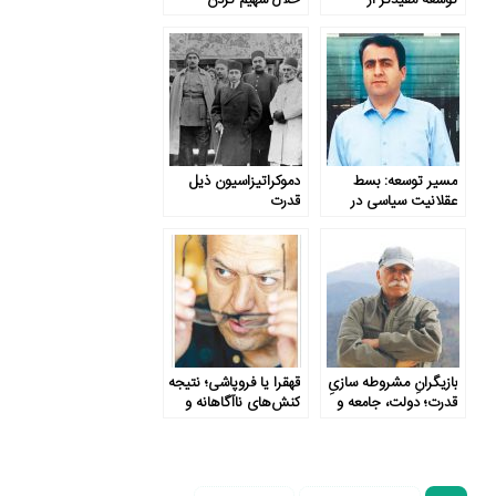
دموکراسی حداکثری
شهروندان در منابع
است
قدرت
مسیر توسعه: بسط
دموکراتیزاسیون ذیل
عقلانیت سیاسی در
قدرت
پرتو اعتدال و ارتباط
متوازن
بازیگرانِ مشروطه سازیِ
قهقرا یا فروپاشی؛ نتیجه
قدرت؛ دولت، جامعه و
کنش‌های ناآگاهانه و
عناصر فراملی
غیرمسئولانه