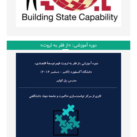
دوره آموزشی: «از فقر به ثروت»