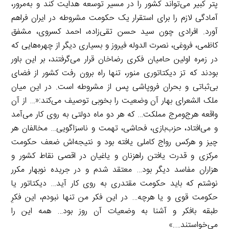
پتر کبیر می‌تواند کشور را در مسیر توسعه هدایت کند و به‌مرور،
آمادگی لازم را برای استقرار یک حکومت مشروطه در ایران فراهم
آورد. افرادی چون سید حسن تقی‌زاده، احمد کسروی، مشفق
کاظمی، فروغی، نصرت الدوله فیروز و بسیاری دیگر از چهره‌هایی که
در زمره اولین حامیان فکری رضاخان قرار می‌گرفتند، بر این باور
بودند که تز دیکتاتوری منور، تنها راه برون رفت کشور از فضای
بی‌ثباتی و بحران فروپاشی پس از مشروطه است. در این میان
ملک الشعرای بهار آن وضعیت را بخوبی توصیف می‌کند:«… از آن
واقعه هرج‌ومرج مملکت… که هر دو ماه دولتی به روی کار می‌آمد
و می‌افتاد، حزب‌بازی، فحاشی، تهمت و ناسزاگویی… مخالفان هر
چیز و هرکس رواج کاملی یافته بود و نتیجه‌اش ضعف حکومت
مرکزی و قدرت یافتن راهزنان و یاغیان در اقصی نقاط کشور و
هزاران مفاسد دیگر بود… معتقد شدم و در جریده نوبهار مکرر
نوشتم که باید حکومت مقتدری به روی کار آید… دیکتاتور یا
حکومت قوی و یا هرچه… در این فکر من تنها نبودم، این فکرِ
طبقه بافکر و آشنا به وضعیات آن روز بود… همه این را
می‌خواستند….»