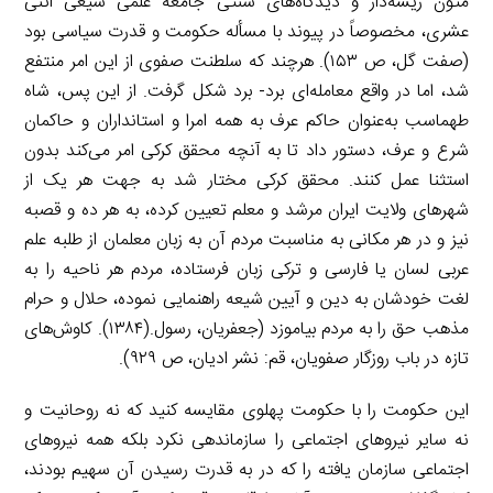
متون ریشه‌دار و دیدگاه‌های سنتی جامعه علمی شیعی اثنی
عشری، مخصوصاً در پیوند با مسأله حکومت و قدرت سیاسی بود
(صفت گل، ص ۱۵۳). هرچند که سلطنت صفوی از این امر منتفع
شد، اما در واقع معامله‌ای برد- برد شکل گرفت. از این پس، شاه
طهماسب به‌عنوان حاکم عرف به همه امرا و استانداران و حاکمان
شرع و عرف، دستور داد تا به آنچه محقق کرکی امر می‌کند بدون
استثنا عمل کنند. محقق کرکی مختار شد به جهت هر یک از
شهرهای ولایت ایران مرشد و معلم تعیین کرده، به هر ده و قصبه
نیز و در هر مکانی به مناسبت مردم آن به زبان معلمان از طلبه علم
عربی لسان یا فارسی و ترکی زبان فرستاده، مردم هر ناحیه را به
لغت خودشان به دین و آیین شیعه راهنمایی نموده، حلال و حرام
مذهب حق را به مردم بیاموزد (جعفریان، رسول.(۱۳۸۴). کاوش‌های
تازه در باب روزگار صفویان، قم: نشر ادیان، ص ۹۲۹).
این حکومت را با حکومت پهلوی مقایسه کنید که نه روحانیت و
نه سایر نیروهای اجتماعی را سازماندهی نکرد بلکه همه نیروهای
اجتماعی سازمان یافته را که در به قدرت رسیدن آن سهیم بودند،