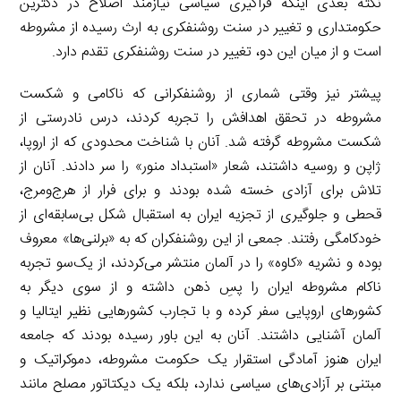
نکته بعدی اینکه فراگیری سیاسی نیازمند اصلاح در دکترین
حکومتداری و تغییر در سنت روشنفکری به ارث رسیده از مشروطه
است و از میان این دو، تغییر در سنت روشنفکری تقدم دارد.
پیشتر نیز وقتی شماری از روشنفکرانی که ناکامی و شکست
مشروطه در تحقق اهدافش را تجربه کردند، درس نادرستی از
شکست مشروطه گرفته شد. آنان با شناخت محدودی که از اروپا،
ژاپن و روسیه داشتند، شعار «استبداد منور» را سر دادند. آنان از
تلاش برای آزادی خسته شده بودند و برای فرار از هرج‌ومرج،
قحطی و جلوگیری از تجزیه ایران به استقبال شکل بی‌سابقه‌ای از
خودکامگی رفتند. جمعی از این روشنفکران که به «برلنی‌ها» معروف
بوده و نشریه «کاوه» را در آلمان منتشر می‌کردند، از یک‌سو تجربه
ناکام مشروطه ایران را پسِ ذهن داشته و از سوی دیگر به
کشورهای اروپایی سفر کرده و با تجارب کشورهایی نظیر ایتالیا و
آلمان آشنایی داشتند. آنان به این باور رسیده بودند که جامعه
ایران هنوز آمادگی استقرار یک حکومت مشروطه، دموکراتیک و
مبتنی بر آزادی‌های سیاسی ندارد، بلکه یک دیکتاتور مصلح مانند