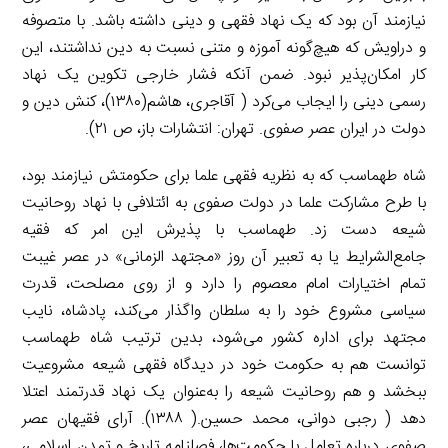
نیازمند آن بود که یک نهاد فقهی و دینی داشته باشد. با متصوفه
و دراویش که هیچ‌گونه آموزه و متنی نسبت به دین نداشتند، این
کار امکان‌پذیر نبود. ضمن آنکه فشار خارجی تکوین یک نهاد
رسمی دینی را ایجاب می‌کرد ( آقاجری، هاشم(۱۳۸۰)، کنش دین و
دولت در ایران عصر صفوی. تهران: انتشارات باز، ص ۲۱).
شاه طهماسب که به ‌نظریه فقهی علما برای حکومتش نیازمند بود،
با طرح مشارکت علما در دولت صفوی به ائتلافی با نهاد روحانیت
شیعه دست زد. طهماسب با پذیرش این امر که فقیه
جامع‌الشرایط یا به تعبیر آن روز «مجتهد الزمانی» در عصر غیبت
تمام اختیارات امام معصوم را دارد و از روی مصلحت، قدرت
سیاسی مشروع خود را به سلطان واگذار می‌کند، پادشاه، نایب
مجتهد برای اداره کشور می‌شود، بدین ترتیب شاه طهماسب
توانست هم به حکومت خود در دیدگاه فقهی شیعه مشروعیت
ببخشد و هم روحانیت شیعه را به‌عنوان یک نهاد قدرتمند اعتلا
دهد ( رجبی دوانی، محمد حسین.( ۱۳۸۸). آرای فقیهان عصر
صفوی درباره تعامل با حکومت‌ها، فصلنامه تاریخ و تمدن اسلامی،