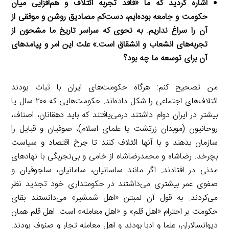
اشاره کردید که ما «فاقد تجربه ائتلاف و هم‌افزایی میان
حکومت و جامعه بوده‌ایم، دست‌کم مصادیق روشن و موفقی از
آن را سراغ نداریم. به نحوی که سراسر تاریخ ما مشحون از
تجربه‌های انشعاب و انشقاق است.» علت این امر و پیامدهای
آن برای توسعه ما چه بود؟
من تصحیح کنم: هرگاه حکومت‌های ایران با ثبات بودند
ائتلاف‌های اجتماعی را شکل داده‌اند. حکومت‌هایی که ۲۰۰ سال یا
بیشتر در ایران دوام داشتند درمی‌یافتند که باید دهقانان، اصناف،
روحانیون (موبدان زرتشت یا علمای اسلام)، صوفیان و قبایل را
سازمان بدهند و با آنها ائتلاف کنند تا چرخ اقتصاد و سیاست
بچرخد. رضاشاه و محمدرضاشاه از خامی و بی‌تجربگی با نهادهای
مدنی در افتادند. اگر مانند ساسانیان، سامانیان، سلجوقیان و
صفوی عمر بیشتری می‌داشتند در حکومتداری خود تجدید نظر
می‌کردند. به قول آن لمبتن «اهل شمشیر» می‌دانستند بقای
حکومت بر احترام «اهل قلم» و «اهل معامله» است. اهل قلم همان
دیوانسالاران، علما و ادبا بودند و اهل معامله تجار و صنوف بودند.