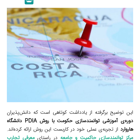
k
y
a
l
r
e
L
i
e
i
d
i
l
g
n
I
n
r
t
n
k
a
m
این توضیح برگرفته از یادداشت کوتاهی است که دانش‌پذیران
دوره‌ی آموزشی توانمندسازی حکومت با روش PDIA دانشگاه
هاروارد
از تجربه‌ی عملی خود در کاربست این روش ارائه کرده‌اند.
مرکز توانمندسازی حاکمیت و جامعه
در راستای
معرفی تجارب