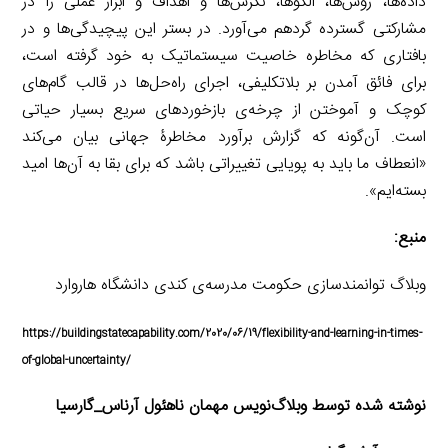
داده‌ها، روش‌ها، الگو‌ها، نگرش‌ها و اهداف و ابزار عملی را در
مشارکتی گسترده‌ گرد‌هم می‌آورد. در بستر این پیچیدگی‌ها و در
بافتاری که مخاطره خاصیت سیستماتیک به خود گرفته است،
برای فائق آمدن بر بلاتکلیفی، اجرای راه‌حل‌ها در قالب گام‌های
کوچک و آموختن از چرخه‌ی بازخورد‌های سریع بسیار حیاتی
است. آن‌گونه که گزارش برآورد مخاطرۀ جهانی بیان می‌کند
«انعطاف ما باید به پویایی تغییراتی باشد که برای بقا به آن‌ها امید
بسته‌ایم».
منبع:
وبلاگ توانمند‌سازی حکومت مدرسه‌ی کندی دانشگاه هاروارد
https://buildingstatecapability.com/2020/06/19/flexibility-and-learning-in-times-
of-global-uncertainty/
نوشته شده توسط وبلاگ‌نویس مهمان ناهئول آرناس
_
گارسیا