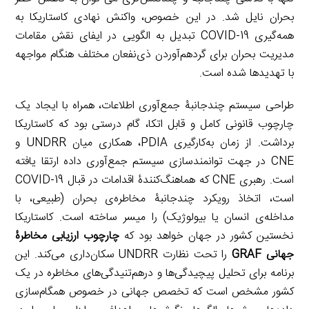
بحران نایل شد. در این خصوص، واکنش نهادی کاستاریکا به
همه‌گیری COVID-19 تبدیل به الگویی در ایفای نقش مقامات
مدیریت بحران برای گردهم‌آوردن ذی‌نفعان مختلف هنگام مواجهه
با تهدیدها شده است.
طراحی سیستم چندجانبۀ جمع‌آوری اطلاعات، همراه با ایجاد یک
چارچوب قانونی کامل و قابل اتکا، گام‌ درستی بود که کاستاریکا
برداشت. از زمان به‌کارگیری PDIA، همکاری میان UNDRR و
CNE در جهت توانمندسازی سیستم جمع‌آوری داده ارتقا یافته
است. رهبری CNE که هماهنگ‌کنندۀ اقدامات در قبال COVID-19
است، اتخاذ رویکرد چندجانبۀ مخاطره‌ی بحران (طبیعی، با
مداخله‌ی انسان یا بیولوژیک) را میسر ساخته است. کاستاریکا
نخستین کشور در جهان خواهد بود که
چارچوب ارزیابی مخاطرۀ
جهانی
GRAF
را تحت نظارت UNDRR سکان‌داری می‌کند. این
برنامه برای تحلیل پیچیدگی‌ها و درهم‌تنیدگی‌های مخاطره در یک
کشور مشخص است که تخصص جهانی در خصوص همگام‌سازی