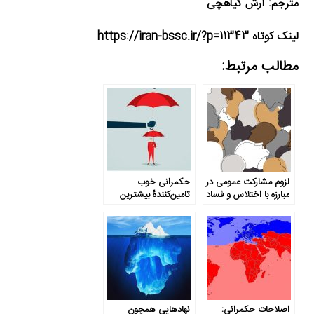
مترجم: آرش گیاهچی
لینک کوتاه https://iran-bssc.ir/?p=11343
مطالب مرتبط:
لزوم مشارکت عمومی در
حکمرانی خوب
مبارزه با اختلاس و فساد
تامین‌کنندۀ بیشترین
میزان رفاه اجتماعی
اصلاحات حکمرانی:
نهادهایی همچون