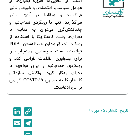
است. از آنجایی‌که امروزه بحران‌ها از
عوامل سیاسی، اقتصادی و طبیعی تاثیر
می‌گیرند و متقابلا بر آن‌ها تاثیر
می‌گذارند، تنها با رویکردی همه‌جانبه و
چند‌کنش‌گری می‌توان به مقابله با
بحران‌ها رفت. کاستاریکا با استفاده از
رویکرد انطباق مدارم مسئله‌محور PDIA
توانسته است سیستمی همه‌جانبه را
برای جمع‌آوری اطلاعات طراحی کند و
رویکردی همه‌جانبه را برای مواجهه با
بحران به‌کار گیرد. واکنش سازمانی
کاستاریکا به بیماری COVID-19 گواهی
بر این ادعاست.
تاریخ انتشار : ۰۵ مهر ۹۹
C
L
i
o
E
T
n
p
m
e
P