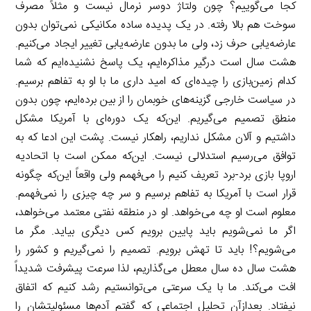
کجا می‌گوییم؟ چون ولتاژ دوسر نرمال نیست و مثلاً مصرف
سوخت هم بالا رفته. در یک پدیده ساده مکانیکی نمی‌توان بدون
عارضه‌یابی حرف زد، ولی ما بدون عارضه‌یابی تغییر ایجاد می‌کنیم.
هشت سال است درگیر مذاکره‌ایم، یک پاسخ نشنیده‌ایم که شما
کدام زمین‌بازی را چیده‌ای که امید داری ما با او به تفاهم برسیم.
در سیاست خارجی گزینه‌های خوبمان را از بین برده‌ایم، چون بدون
منطق تصمیم می‌گیریم. این‌که یک دوره‌ای با آمریکا مشکل
داشتیم و آلان مشکل نداریم، راهکار نیست. پشت این ادعا که به
توافق می‌رسیم استدلالی نیست. این‌که ممکن است با اتحادیه
اروپا بازی برد-برد تعریف کنیم را می‌فهمم ولی واقعاً این‌که چگونه
قرار است با آمریکا به تفاهم برسیم و سر چه چیزی را نمی‌فهمم.
معلوم است او چه می‌خواهد. او در منطقه نفتی معتمد می‌خواهد،
اگر ما نمی‌شویم باید پایین برویم کس دیگری بیاید. مگر ما
می‌شویم؟! باید تا تهش برویم. تصمیم را نمی‌گیریم و کشور را
هشت سال ده سال معطل می‌گذاریم، لذا سرعت پیشرفت شدیداً
افت می‌کند. ما با یک سرعتی می‌توانستیم رشد کنیم که اتفاق
نیفتاد. بعدازآن تحلیل اجتماعی که گفتم آدم‌ها مسئولیتشان را