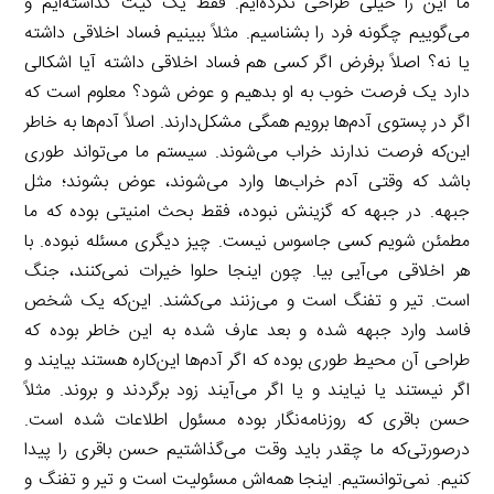
ما این را خیلی طراحی نکرده‌ایم. فقط یک گیت گذاشته‌ایم و
می‌گوییم چگونه فرد را بشناسیم. مثلاً ببینیم فساد اخلاقی داشته
یا نه؟ اصلاً برفرض اگر کسی هم فساد اخلاقی داشته آیا اشکالی
دارد یک فرصت خوب به او بدهیم و عوض شود؟ معلوم است که
اگر در پستوی آدم‌ها برویم همگی مشکل‌دارند. اصلاً آدم‌ها به خاطر
این‌که فرصت ندارند خراب می‌شوند. سیستم ما می‌تواند طوری
باشد که وقتی آدم خراب‌ها وارد می‌شوند، عوض بشوند؛ مثل
جبهه. در جبهه که گزینش نبوده، فقط بحث امنیتی بوده که ما
مطمئن شویم کسی جاسوس نیست. چیز دیگری مسئله نبوده. با
هر اخلاقی می‌آیی بیا. چون اینجا حلوا خیرات نمی‌کنند، جنگ
است. تیر و تفنگ است و می‌زنند می‌کشند. این‌که یک شخص
فاسد وارد جبهه شده و بعد عارف شده به این خاطر بوده که
طراحی آن محیط طوری بوده که اگر آدم‌ها این‌کاره هستند بیایند و
اگر نیستند یا نیایند و یا اگر می‌آیند زود برگردند و بروند. مثلاً
حسن باقری که روزنامه‌نگار بوده مسئول اطلاعات شده است.
درصورتی‌که ما چقدر باید وقت می‌گذاشتیم حسن باقری را پیدا
کنیم. نمی‌توانستیم. اینجا همه‌اش مسئولیت است و تیر و تفنگ و