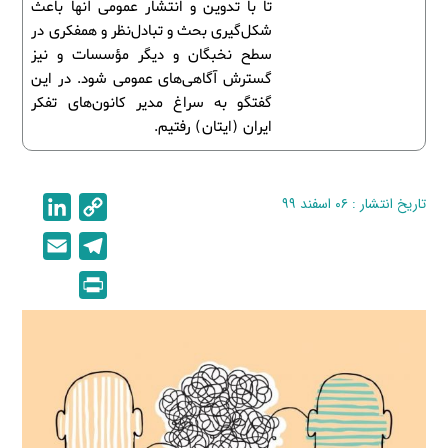
تا با تدوین و انتشار عمومی آنها باعث
شکل‌گیری بحث و تبادل‌نظر و همفکری در
سطح نخبگان و دیگر مؤسسات و نیز
گسترش آگاهی‌های عمومی شود. در این
گفتگو به سراغ مدیر کانون‌های تفکر
ایران (ایتان) رفتیم.
تاریخ انتشار : ۰۶ اسفند ۹۹
C
L
i
o
E
T
n
p
m
e
P
k
y
a
l
r
e
L
i
e
i
d
i
l
g
n
I
n
r
t
n
k
a
m