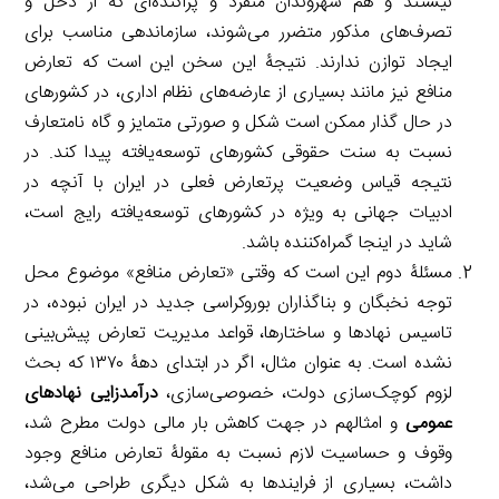
نیستند و هم شهروندان منفرد و پراکنده‌ای که از دخل و
تصرف‌های مذکور متضرر می‌شوند، سازماندهی مناسب برای
ایجاد توازن ندارند. نتیجۀ این سخن این است که تعارض
منافع نیز مانند بسیاری از عارضه‌های نظام اداری، در کشورهای
در حال گذار ممکن است شکل و صورتی متمایز و گاه نامتعارف
نسبت به سنت حقوقی کشورهای توسعه‌یافته پیدا کند. در
نتیجه قیاس وضعیت پرتعارض فعلی در ایران با آنچه در
ادبیات جهانی به ویژه در کشورهای توسعه‌یافته رایج است،
شاید در اینجا گمراه‌کننده باشد.
مسئلۀ دوم این است که وقتی «تعارض منافع» موضوع محل
توجه نخبگان و بناگذاران بوروکراسی جدید در ایران نبوده، در
تاسیس نهادها و ساختارها، قواعد مدیریت تعارض پیش‌بینی
نشده است. به عنوان مثال، اگر در ابتدای دهۀ ۱۳۷۰ که بحث
لزوم کوچک‌سازی دولت، خصوصی‌سازی،
درآمدزایی نهادهای
عمومی
و امثالهم در جهت کاهش بار مالی دولت مطرح شد،
وقوف و حساسیت لازم نسبت به مقولۀ تعارض منافع وجود
داشت، بسیاری از فرایندها به شکل دیگری طراحی می‌شد،