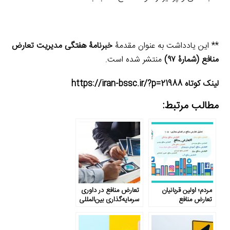
** این یادداشت به عنوان مقدمۀ
خبرنامۀ هفتگی مدیریت تعارض
منافع (شمارۀ ۹۷)
منتشر شده است.
لینک کوتاه https://iran-bssc.ir/?p=21988
مطالب مرتبط:
مردم؛ اولین قربانیان
تعارض منافع در داوری
تعارض منافع
سرمایه‌گذاری بین‌المللی