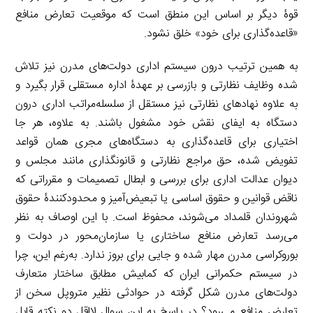
قوۀ دیگر بر اساس این منطق است که موقعیت تعارض منافع
«قاعده‌گذاری برای خود» خلق نشود.
به همین ترتیب درون سیستم اداری دولت‌های مدرن نیز تلاش
شده وظایف نظارتی و بازرسی بر عهدۀ اداره مستقلی قرار بگیرد و
به علاوه نهادهای نظارتی نیز مستقل از سلسله‌مراتب اداری درون
دستگاه به ایفای نقش خود مشغول باشند. به علاوه، هر جا
اختیاری برای قاعده‌گذاری به دستگاه‌های مجری همان قواعد
تفویض شده، حق مراجع نظارتی و قانونگذاری مانند مجلس و
دیوان عدالت اداری برای بررسی و ابطال تصمیمات و مقرراتی که
ناقض قوانین و حقوق اساسی یا تبعیض‌آمیز و محدودکنندۀ حقوق
شهروندان قلمداد می‌شوند، محفوظ است. با این اوصاف به نظر
می‌رسد تعارض منافع ساختاری یا سازمان‌محور در دولت و
بوروکراسی مدرن مهار شده و جایی برای بروز ندارد. به‌رغم این، چرا
در سیستم حکمرانی ایران که کمابیش مطابق ساختار متعارف
دولت‌های مدرن شکل گرفته در حوادثی نظیر متروپل سخن از
تعارض منافع می‌رود؟ در پاسخ به این سوال لااقل دو نکته قابل