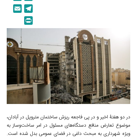
i
o
E
T
n
p
m
e
P
k
y
a
l
r
e
L
i
e
i
d
i
l
g
n
I
n
r
t
n
k
a
m
در دو هفتۀ اخیر و در پی فاجعه ریزش ساختمان متروپل در آبادان،
موضوع تعارض منافع دستگاه‌های مسئول در امر ساخت‌وساز به
ویژه شهرداری به مبحث داغی در فضای عمومی بدل شده است.