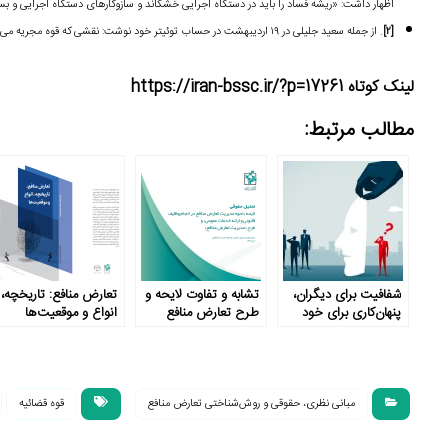
اظهار داشت: «ریشه فساد را باید در دستگاه اجرایی خشکاند و سازوکارهای دستگاه اجرایی و بستره
[۲]
. از جمله سعید جلیلی در ۱۹ اردیبهشت در حساب توئیتر خود نوشت: نقشی که قوه مجریه می‌تواند در رفع مفاسد و پیشگیری از مشکلات اقتصادی ایفا کند، به مراتب مهم‌تر از قوه قضائیه است.
لینک کوتاه https://iran-bssc.ir/?p=17261
مطالب مرتبط:
شفافیت برای دیگران،
تشابه و تفاوت لایحه و
تعارض منافع: تاریخچه،
پنهان‌کاری برای خود
طرح تعارض منافع
انواع و موقعیت‌ها
مبانی نظری، حقوقی و روش‌شناختی تعارض منافع
قوه قضائیه