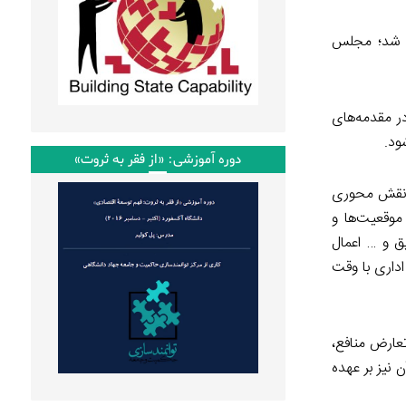
شد؛ مجلس
ر مقدمه‌های
ود.
دوره آموزشی: «از فقر به ثروت»
ی نقش محوری
موقعیت‌ها و
ق و … اعمال
اداری با وقت
عارض منافع،
 نیز بر عهده