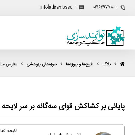
info[at]iran-bssc.ir
02166977800
بلاگ
طرح‌ها و پروژه‌ها
حوزه‌های پژوهشی
تعارض منا
پایانی بر کشاکش قوای سه‌گانه بر سر لایحه
لایحه تع