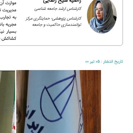
راضیه شیخ رضایی
موازت آن
کارشناس ارشد جامعه شناسی
مدیریت تع
به تجارب
کارشناس پژوهشی- حمایتگری مرکز
توانمندسازی حاکمیت و جامعه
مجریه باش
بسیار نی
کشاکش قوا
تاریخ انتشار : ۰۵ تیر ۰۰