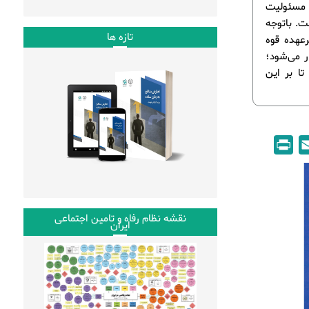
ه مسئولیت
ت. باتوجه
تازه ها
عهده قوه
ر می‌شود؛
ا بر این
P
E
r
m
i
a
n
i
نقشه نظام رفاه و تامین اجتماعی
t
l
ایران