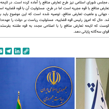
 مجلس شورای اسلامی نیز طرح تعارض منافع را آماده کرده است. در لایح
ارض منافع با قوه مجریه است اما در طرح، مسئولیت آن با قوه قضاییه اس
 جهانی و ماهیت تعارض منافع، توصیه شده است که این موضوع باید بر
د. حال که امروز رئیس قوه قضاییه، مسئولیت ریاست بر دولت را عهده‌دا
کوست که لایحه تعارض منافع را با اصلاحی مجدد به قوه مقننه بفرستد ت
ی سه‌گانه پایانی دهد.
T
L
C
e
i
o
l
n
p
e
k
y
g
e
L
r
d
i
a
I
n
m
n
k