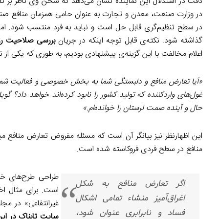
دقت در استدلال این نماینده نشان می‌دهد که سخن وی ناظر بر ت
در وزارت صنعت، معدن و تجارت به عنوان حامی همزمان منافع صنا
در سطح تنظیم‌گری قابل حل است و نباید به فرد منتسب شود. اما
گذاشته شود. نکته‌ی قابل توجه اینکه در جریان
بررسی صلاحیت رز
اعلام مخالفت با این گزینه‌ی پیشنهادی بودیم، به طوری که یکی از 
«آیا تعارض منافع و دلبستگی شما به بخش خصوصی و فعالیت شما در
غول‌های واردکننده که تولید کشور را نابود کرده‌اند خواهد داد؟ گ
حال و آینده صمت لرستان را خوانده‌ام.»
این اظهارنظر نیز بیانگر آن است که مسئله مفروض تعارض منافع
منافع در سطح فردی فروکاسته شده است.
طراحی طرح‌های خا
اگر تعارض منافع به شکل
است. برای مثال اخی
اغراق‌آمیز منشاء تمامی اشکال
غیرانتفاعی» در مج
فساد و نابرابری عنوان شود،
سایت تابناک در ای