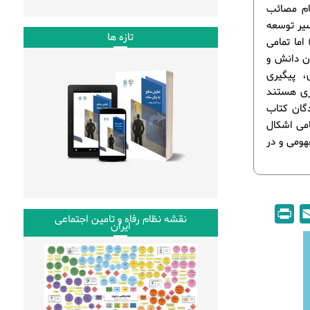
ام مصائب
سیر توسعه
تازه ها
اما تمامی
ان دانش و
 پیگیری
گری هستند
دگان کتاب
امی اشکال
هومی و در
P
E
نقشه نظام رفاه و تامین اجتماعی
ایران
r
m
i
a
n
i
t
l