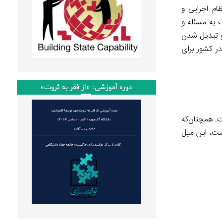
م اجرایی و
 به مسئله و
و تبدیل شدن
ر کشور برای
دوره آموزشی: «از فقر به ثروت»
. همچنان‌که
ست، این میل