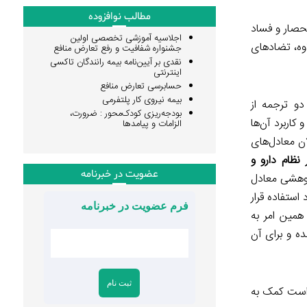
مطالب نوافزوده
نحصار و فساد
اجلاسیه آموزشی تخصصی اولین
اوه، تضادهای
جشنواره شفافیت و رفع تعارض منافع
نقدی بر آیین‌نامه بیمه رانندگان تاکسی
اینترنتی
حسابرسی تعارض منافع
بیمه نیروی کار پلتفرمی
دو ترجمه از
بودجه‌ریزی کودک‌محور : ضرورت،
ه و کاربرد آن‌ها
الزامات و پیامدها
ان معادل‌های
نظام دارو و
عضویت در خبرنامه
وهشی معادل
استفاده قرار
فرم عضویت در خبرنامه
ادف به کار گرفته‌ایم! همین امر به
ده و برای آن
 است کمک به