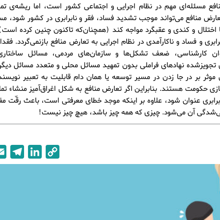
افع مسئله‌ای مهم در نظام اجرایی و اجتماعی کشور است، اما ریشه‌ی تم
ارض منافع می‌تواند موجب تشدید فساد، فقر و نابرابری در کشور شود، م
با اختلال و کندی و عقبگرد مواجه کند (همچنان‌که تاکنون چنین کرده است) 
رابری و فساد و ناکارآمدی در نظام اجرایی به تعارض منافع بازنمی‌گردد. فقد
 کارشناسی، ضعف تشکل‌ها و سازمان‌های مردمی، مسائل ساختاری،
ای تجویزشده نهادهای فراملی بدون تمهید مسائل محلی و متعدد مسائل دی
موثر بر در جا زدن در مسیر توسعه یا همان دام قابلیت به تعبیر نویسن
زی حکومت هستند. بنابراین اگر تعارض منافع به شکل اغراق‌آمیز منشاء تم
برابری عنوان شود، علاوه بر اینکه موجد خطای معرفتی است، باعث رقّت مف
ی‌شدگی آن می‌شود. چیزی که همه چیز باشد، هیچ چیز نیست!
T
L
C
e
i
o
l
n
p
e
k
y
g
e
L