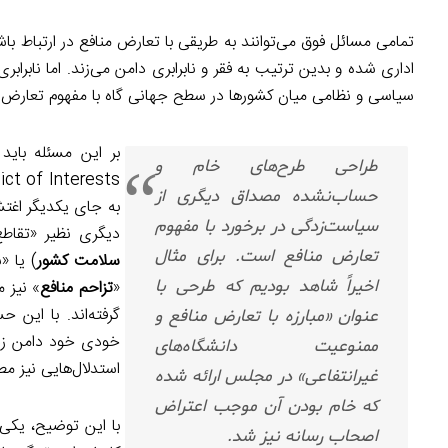
تمامی مسائل فوق می‌توانند به طریقی با تعارض منافع در ارتباط با
اداری شده و بدین ترتیب به فقر و نابرابری دامن می‌زند. اما نابراب
سیاسی و نظامی میان کشورها در سطح جهانی گاه با مفهوم تعارض 
بر این مسئله باید
طراحی طرح‌های خام و
حساب‌نشده مصداق دیگری از
به جای یکدیگر اغتش
سیاست‌زدگی در برخورد با مفهوم
دیگری نظیر «تقاطع
تعارض منافع است. برای مثال
سلامت کشور
) یا «ن
اخیراً شاهد بودیم که طرحی با
«
تزاحم منافع
» نیز 
عنوان «مبارزه با تعارض منافع و
خودی خود دامن زدن 
ممنوعیت دانشگاه‌های
استدلال‌هایی نیز م
غیرانتفاعی» در مجلس ارائه شده
که خام بودن آن موجب اعتراض
با این توضیح، یکی
اصحاب رسانه نیز شد.